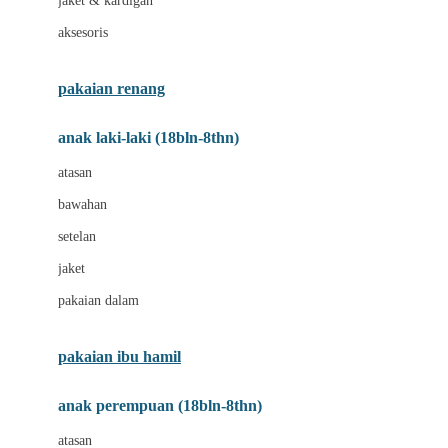
jaket & kardigan
Buds Organics
aksesoris
Bugaboo
pakaian renang
Buggygear
Bumkins
anak laki-laki (18bln-8thn)
C
atasan
bawahan
Cetaphil
setelan
Chicco
jaket
Childlife
pakaian dalam
Clevamama
Cocolatte
pakaian ibu hamil
Cottonseeds
anak perempuan (18bln-8thn)
Cozy N Safe
atasan