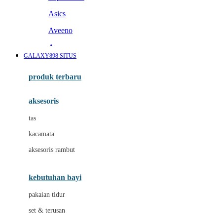
Asics
Aveeno
Awan
GALAXY898 SITUS
Azetabio
produk terbaru
B
aksesoris
Baabaasheepz
tas
Babiators
kacamata
Baby Dove
aksesoris rambut
Baby Jogger
Baby Rovega
kebutuhan bayi
Babybee
pakaian tidur
Banana Boat
set & terusan
Banz