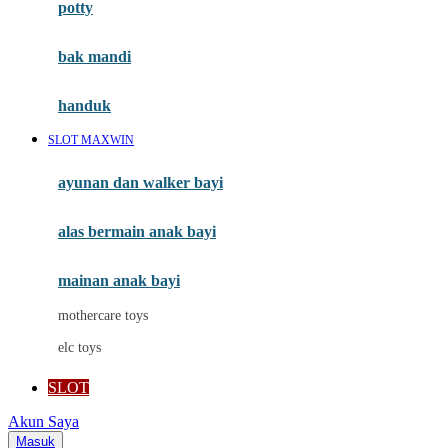
potty
MiDeer
bak mandi
Mimi & Lula
Mini Monkey
handuk
Moby
SLOT MAXWIN
Momami
ayunan dan walker bayi
Mothercare
Mustela
alas bermain anak bayi
My Buddy Tag
mainan anak bayi
My K
mothercare toys
N
elc toys
Naif
SLOT
Nike
Akun Saya
Masuk
Nordic Natural