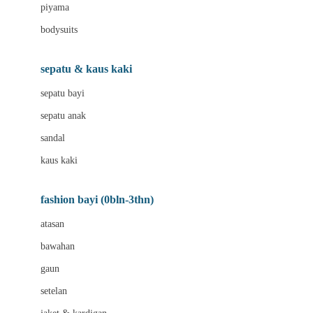
piyama
Barbie
bodysuits
Beaba
sepatu & kaus kaki
Beauty Barn
sepatu bayi
Bio Oil
sepatu anak
Biolane
sandal
Bite Fighters
kaus kaki
Bizzi Growin
Blackmores
fashion bayi (0bln-3thn)
Blooming Marvellous
atasan
Bonnels
bawahan
Bravado
gaun
Bruder
setelan
Brush Baby