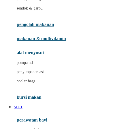
sendok & garpu
J
Jack N Jill
pengolah makanan
Joie
makanan & multivitamin
Joolz
Jujube
alat menyusui
K
pompa asi
penyimpanan asi
Kiddycuts
cooler bags
Kumon
L
kursi makan
Leapfrog
SLOT
Leclerc
perawatan bayi
Lee Vierra