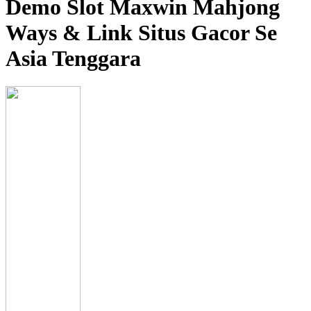
Demo Slot Maxwin Mahjong
Ways & Link Situs Gacor Se
Asia Tenggara