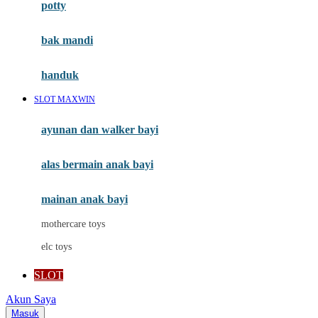
potty
MiDeer
bak mandi
Mimi & Lula
Mini Monkey
handuk
Moby
SLOT MAXWIN
Momami
ayunan dan walker bayi
Mothercare
Mustela
alas bermain anak bayi
My Buddy Tag
mainan anak bayi
My K
mothercare toys
N
elc toys
Naif
SLOT
Nike
Akun Saya
Masuk
Nordic Natural