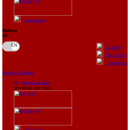
Simply Idea
Skip Hop
gift registry
Spectra
Bahasa
Squishmallows
ID
Starbooks
LOGIN
Stick-O
DAFTAR
Contact Us
Stokke
lewati ke Konten
Sudocrem
download apps
Sumimo
download app from:
Sunnylife
Sun-Staches
Swimava
T