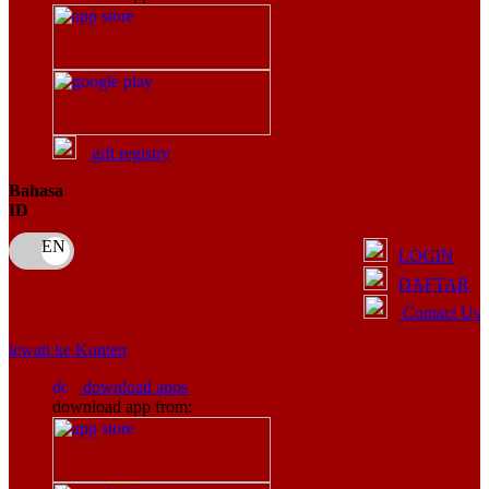
Ponycycle
Puma
Pureats
Q
gift registry
QV Baby
Bahasa
ID
R
LOGIN
Real Shades
DAFTAR
Red Castle
Contact Us
Ribbon Madness
lewati ke Konten
download apps
S
download app from:
Sebamed
Silver Cross