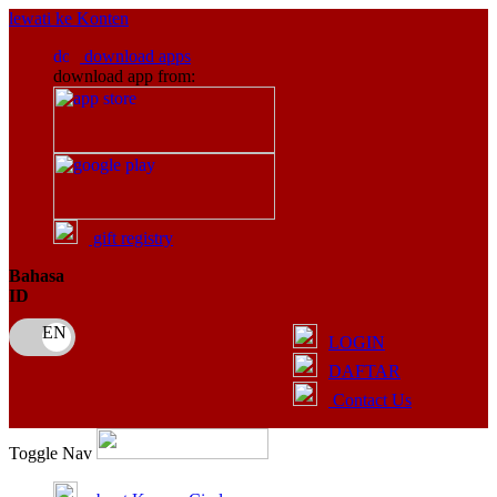
lewati ke Konten
download apps
download app from:
gift registry
Bahasa
ID
LOGIN
DAFTAR
Contact Us
Toggle Nav