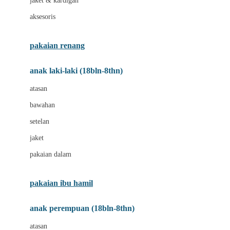
jaket & kardigan
Buds Organics
aksesoris
Bugaboo
pakaian renang
Buggygear
Bumkins
anak laki-laki (18bln-8thn)
C
atasan
bawahan
Cetaphil
setelan
Chicco
jaket
Childlife
pakaian dalam
Clevamama
Cocolatte
pakaian ibu hamil
Cottonseeds
anak perempuan (18bln-8thn)
Cozy N Safe
atasan