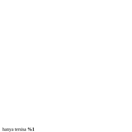
hanya tersisa
%1