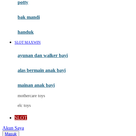
potty
MiDeer
bak mandi
Mimi & Lula
Mini Monkey
handuk
Moby
SLOT MAXWIN
Momami
ayunan dan walker bayi
Mothercare
Mustela
alas bermain anak bayi
My Buddy Tag
mainan anak bayi
My K
mothercare toys
N
elc toys
Naif
SLOT
Nike
Akun Saya
Masuk
Nordic Natural