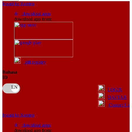
lewati ke Konten
Nuby
download apps
download app from:
Nuna
O
Oh Ma Grain
Okiedog
gift registry
P
Bahasa
Peachy
ID
Phil & Ted's
LOGIN
Philips Avent
DAFTAR
Contact Us
Pigeon
lewati ke Konten
Playgro
download apps
Poled Global
download app from: