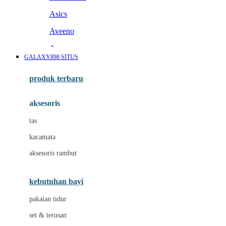
Asics
Aveeno
Awan
GALAXY898 SITUS
Azetabio
produk terbaru
B
aksesoris
Baabaasheepz
tas
Babiators
kacamata
Baby Dove
aksesoris rambut
Baby Jogger
Baby Rovega
kebutuhan bayi
Babybee
pakaian tidur
Banana Boat
set & terusan
Banz