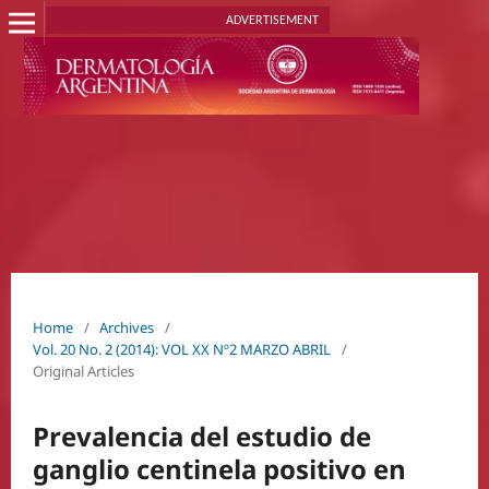
ADVERTISEMENT
Home
/
Archives
/
Vol. 20 No. 2 (2014): VOL XX Nº2 MARZO ABRIL
/
Original Articles
Prevalencia del estudio de
ganglio centinela positivo en