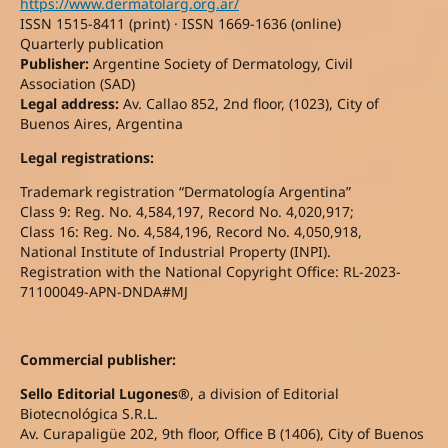
https://www.dermatolarg.org.ar/
ISSN 1515-8411 (print) · ISSN 1669-1636 (online)
Quarterly publication
Publisher:
Argentine Society of Dermatology, Civil
Association (SAD)
Legal address:
Av. Callao 852, 2nd floor, (1023), City of
Buenos Aires, Argentina
Legal registrations:
Trademark registration “Dermatología Argentina”
Class 9: Reg. No. 4,584,197, Record No. 4,020,917;
Class 16: Reg. No. 4,584,196, Record No. 4,050,918,
National Institute of Industrial Property (INPI).
Registration with the National Copyright Office: RL-2023-
71100049-APN-DNDA#MJ
Commercial publisher:
Sello Editorial Lugones®
, a division of Editorial
Biotecnológica S.R.L.
Av. Curapaligüe 202, 9th floor, Office B (1406), City of Buenos