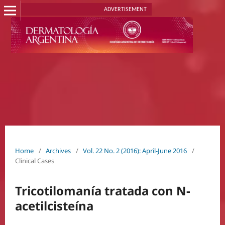
ADVERTISEMENT
Home
/
Archives
/
Vol. 22 No. 2 (2016): April-June 2016
/
Clinical Cases
Tricotilomanía tratada con N-
acetilcisteína