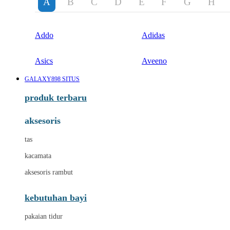
A
B
C
D
E
F
G
H
Addo
Adidas
Asics
Aveeno
GALAXY898 SITUS
produk terbaru
aksesoris
tas
kacamata
aksesoris rambut
kebutuhan bayi
pakaian tidur