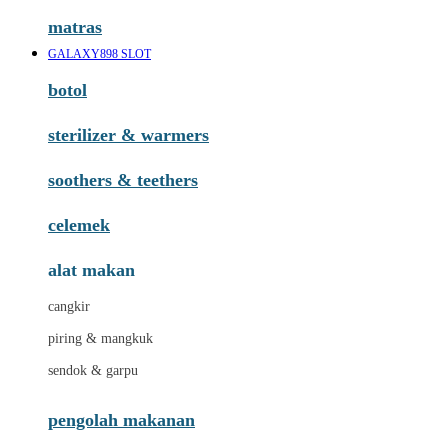
matras
GALAXY898 SLOT
botol
sterilizer & warmers
soothers & teethers
celemek
alat makan
cangkir
piring & mangkuk
sendok & garpu
pengolah makanan