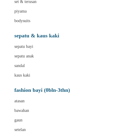
set & terusan
piyama
bodysuits
sepatu & kaus kaki
sepatu bayi
sepatu anak
sandal
kaus kaki
fashion bayi (0bln-3thn)
atasan
bawahan
gaun
setelan