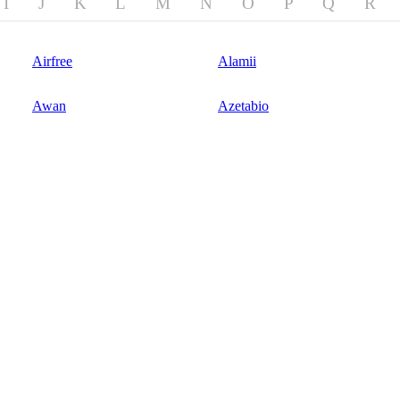
I
J
K
L
M
N
O
P
Q
R
Airfree
Alamii
Awan
Azetabio