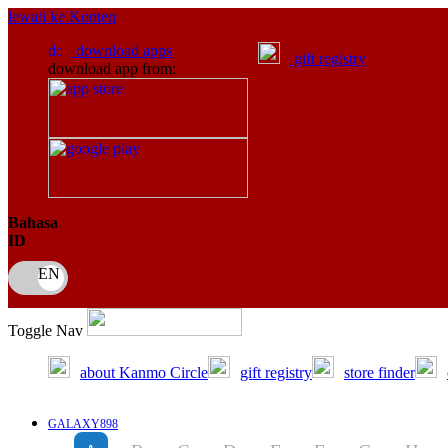
lewati ke Konten
download apps
gift registry
download app from:
Bahasa
ID
Toggle Nav
about Kanmo Circle
gift registry
store finder
GALAXY898