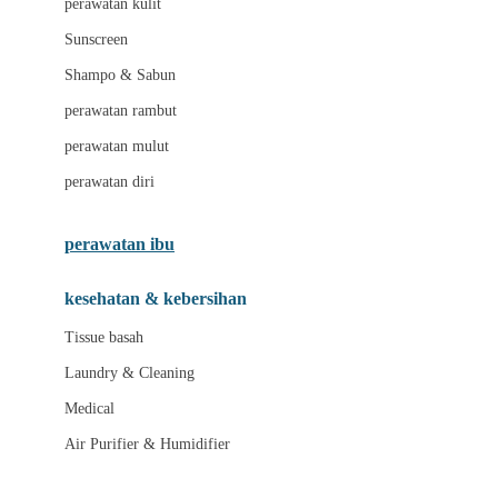
perawatan kulit
Lillebaby
Sunscreen
Little Bird Told Me
Shampo & Sabun
Little Miss Janis
perawatan rambut
London Taxi
perawatan mulut
Love To Dream
perawatan diri
M
perawatan ibu
Magformers
kesehatan & kebersihan
Mama's Choice
Mamas&Papas
Tissue basah
Laundry & Cleaning
Mamaway
Medical
Maxi Cosi
Air Purifier & Humidifier
Megabloks
Micro