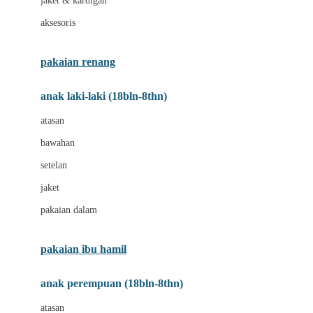
jaket & kardigan
Buds Organics
aksesoris
Bugaboo
pakaian renang
Buggygear
Bumkins
anak laki-laki (18bln-8thn)
C
atasan
bawahan
Cetaphil
setelan
Chicco
jaket
Childlife
pakaian dalam
Clevamama
Cocolatte
pakaian ibu hamil
Cottonseeds
anak perempuan (18bln-8thn)
Cozy N Safe
atasan