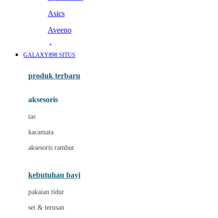
Asics
Aveeno
Awan
GALAXY898 SITUS
Azetabio
produk terbaru
B
aksesoris
Baabaasheepz
tas
Babiators
kacamata
Baby Dove
aksesoris rambut
Baby Jogger
Baby Rovega
kebutuhan bayi
Babybee
pakaian tidur
Banana Boat
set & terusan
Banz