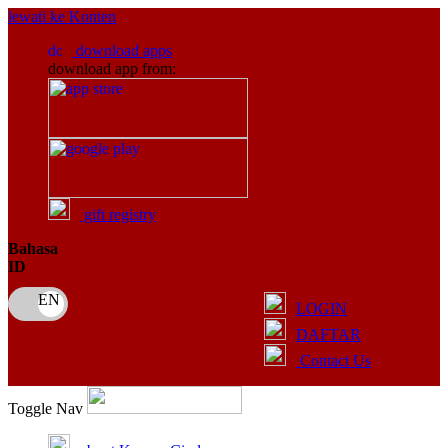
lewati ke Konten
download apps
download app from:
gift registry
Bahasa
ID
LOGIN
DAFTAR
Contact Us
Toggle Nav