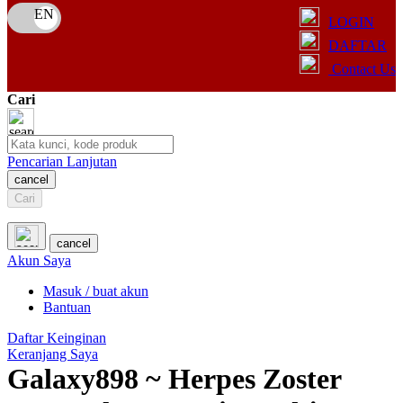
Waterland
LOGIN
DAFTAR
Wellness
Contact Us
X
Cari
Xootz
Y
Pencarian Lanjutan
cancel
Yamatoya
Cari
Z
cancel
Akun Saya
Zaxy
Masuk / buat akun
Zoggs
Bantuan
0-9
Daftar Keinginan
Keranjang Saya
4Moms
Galaxy898 ~ Herpes Zoster
59S