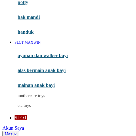
potty
MiDeer
bak mandi
Mimi & Lula
Mini Monkey
handuk
Moby
SLOT MAXWIN
Momami
ayunan dan walker bayi
Mothercare
Mustela
alas bermain anak bayi
My Buddy Tag
mainan anak bayi
My K
mothercare toys
N
elc toys
Naif
SLOT
Nike
Akun Saya
Masuk
Nordic Natural