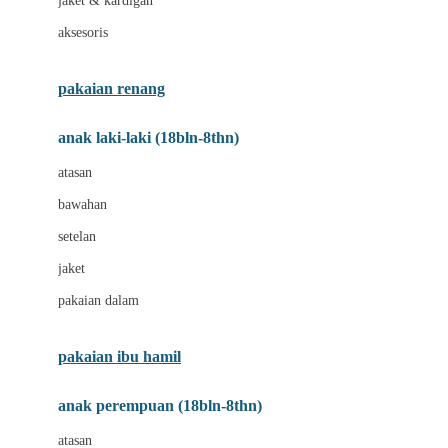
jaket & kardigan
Buds Organics
aksesoris
Bugaboo
pakaian renang
Buggygear
Bumkins
anak laki-laki (18bln-8thn)
C
atasan
bawahan
Cetaphil
setelan
Chicco
jaket
Childlife
pakaian dalam
Clevamama
Cocolatte
pakaian ibu hamil
Cottonseeds
anak perempuan (18bln-8thn)
Cozy N Safe
atasan