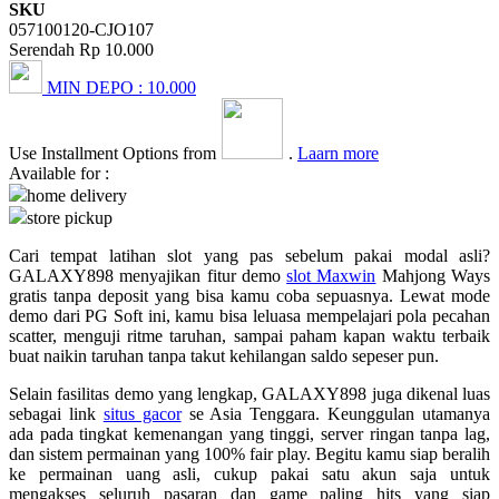
SKU
057100120-CJO107
Serendah
Rp 10.000
MIN DEPO :
10.000
Use Installment Options from
.
Laarn more
Available for :
home delivery
store pickup
Cari tempat latihan slot yang pas sebelum pakai modal asli?
GALAXY898 menyajikan fitur demo
slot Maxwin
Mahjong Ways
gratis tanpa deposit yang bisa kamu coba sepuasnya. Lewat mode
demo dari PG Soft ini, kamu bisa leluasa mempelajari pola pecahan
scatter, menguji ritme taruhan, sampai paham kapan waktu terbaik
buat naikin taruhan tanpa takut kehilangan saldo sepeser pun.
Selain fasilitas demo yang lengkap, GALAXY898 juga dikenal luas
sebagai link
situs gacor
se Asia Tenggara. Keunggulan utamanya
ada pada tingkat kemenangan yang tinggi, server ringan tanpa lag,
dan sistem permainan yang 100% fair play. Begitu kamu siap beralih
ke permainan uang asli, cukup pakai satu akun saja untuk
mengakses seluruh pasaran dan game paling hits yang siap