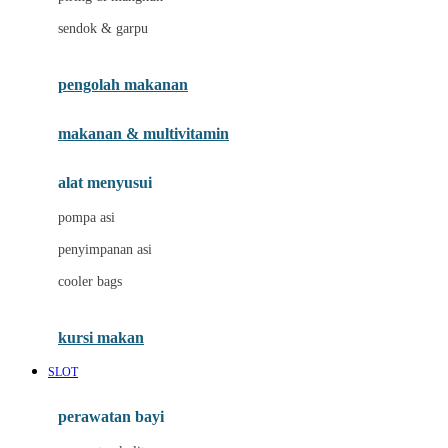
sendok & garpu
J
Jack N Jill
pengolah makanan
Joie
makanan & multivitamin
Joolz
Jujube
alat menyusui
K
pompa asi
penyimpanan asi
Kiddycuts
cooler bags
Kumon
L
kursi makan
Leapfrog
SLOT
Leclerc
perawatan bayi
Lee Vierra