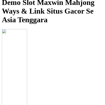
Demo Slot Maxwin Mahjong
Ways & Link Situs Gacor Se
Asia Tenggara