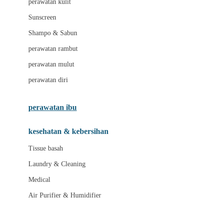
perawatan kulit
Lillebaby
Sunscreen
Little Bird Told Me
Shampo & Sabun
Little Miss Janis
perawatan rambut
London Taxi
perawatan mulut
Love To Dream
perawatan diri
M
perawatan ibu
Magformers
kesehatan & kebersihan
Mama's Choice
Mamas&Papas
Tissue basah
Laundry & Cleaning
Mamaway
Medical
Maxi Cosi
Air Purifier & Humidifier
Megabloks
Micro