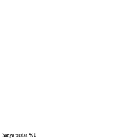
hanya tersisa
%1