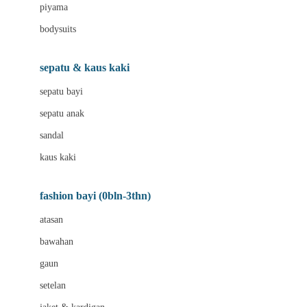
piyama
Barbie
bodysuits
Beaba
sepatu & kaus kaki
Beauty Barn
sepatu bayi
Bio Oil
sepatu anak
Biolane
sandal
Bite Fighters
kaus kaki
Bizzi Growin
Blackmores
fashion bayi (0bln-3thn)
Blooming Marvellous
atasan
Bonnels
bawahan
Bravado
gaun
Bruder
setelan
Brush Baby