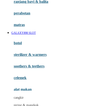
ranjang bayi & balita
Habbie
Haenim
perabotan
Happy Horse
matras
Happy Tummy
GALAXY898 SLOT
Hauck
botol
Havaianas
Hegen
sterilizer & warmers
Hot Wheels
soothers & teethers
Hybrid
celemek
I
Inlacta DHA
alat makan
Interlac
cangkir
Ivenet
piring & mangkuk