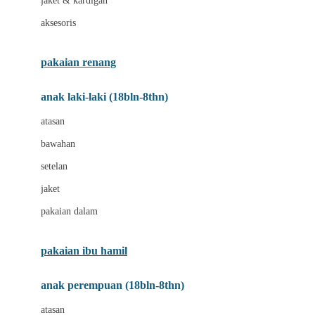
jaket & kardigan
Buds Organics
aksesoris
Bugaboo
pakaian renang
Buggygear
Bumkins
anak laki-laki (18bln-8thn)
C
atasan
bawahan
Cetaphil
setelan
Chicco
jaket
Childlife
pakaian dalam
Clevamama
Cocolatte
pakaian ibu hamil
Cottonseeds
anak perempuan (18bln-8thn)
Cozy N Safe
atasan