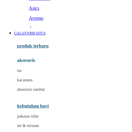
Asics
Aveeno
Awan
GALAXY898 SITUS
Azetabio
produk terbaru
B
aksesoris
Baabaasheepz
tas
Babiators
kacamata
Baby Dove
aksesoris rambut
Baby Jogger
Baby Rovega
kebutuhan bayi
Babybee
pakaian tidur
Banana Boat
set & terusan
Banz