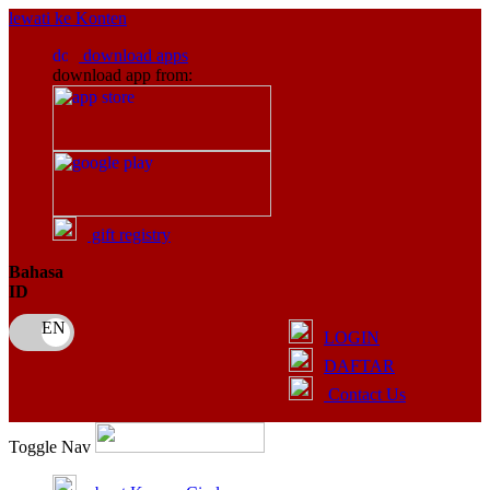
lewati ke Konten
download apps
download app from:
gift registry
Bahasa
ID
LOGIN
DAFTAR
Contact Us
Toggle Nav