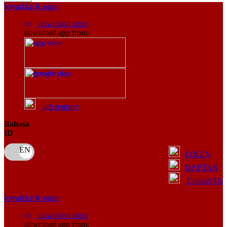
lewati ke Konten
Nuby
download apps
download app from:
Nuna
O
Oh Ma Grain
Okiedog
gift registry
P
Bahasa
Peachy
ID
Phil & Ted's
LOGIN
Philips Avent
DAFTAR
Contact Us
Pigeon
lewati ke Konten
Playgro
download apps
Poled Global
download app from: