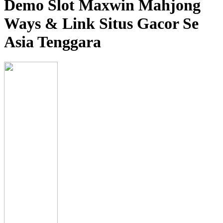
Demo Slot Maxwin Mahjong
Ways & Link Situs Gacor Se
Asia Tenggara