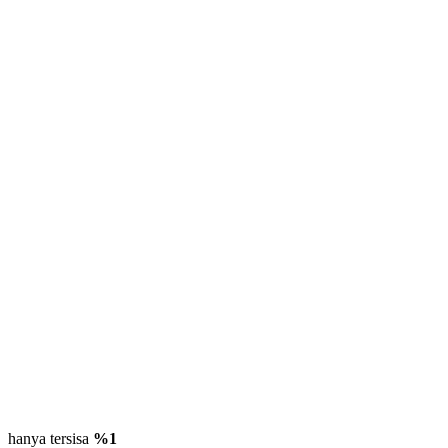
hanya tersisa
%1