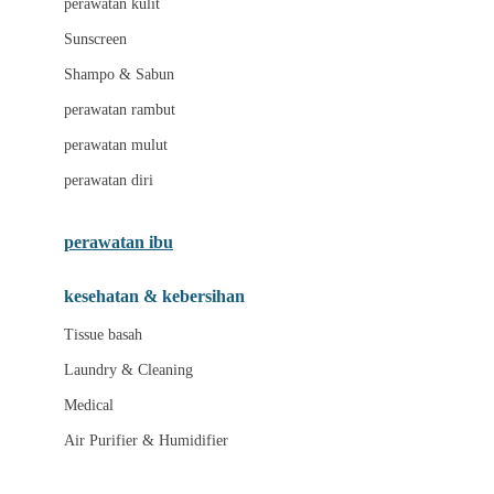
perawatan kulit
Lillebaby
Sunscreen
Little Bird Told Me
Shampo & Sabun
Little Miss Janis
perawatan rambut
London Taxi
perawatan mulut
Love To Dream
perawatan diri
M
perawatan ibu
Magformers
kesehatan & kebersihan
Mama's Choice
Mamas&Papas
Tissue basah
Laundry & Cleaning
Mamaway
Medical
Maxi Cosi
Air Purifier & Humidifier
Megabloks
Micro