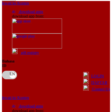
lewati ke Konten
Nuby
download apps
download app from:
Nuna
O
Oh Ma Grain
Okiedog
gift registry
P
Bahasa
Peachy
ID
Phil & Ted's
LOGIN
Philips Avent
DAFTAR
Contact Us
Pigeon
lewati ke Konten
Playgro
download apps
Poled Global
download app from: