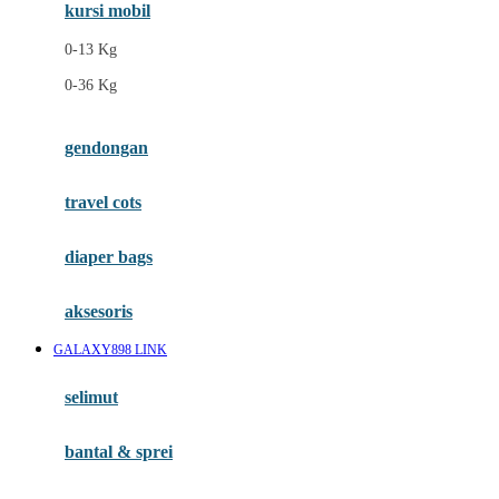
kursi mobil
Ezyroller
0-13 Kg
F
0-36 Kg
Felt So Sweet
gendongan
Fisher Price
Flipper
travel cots
Friends Of Sally
diaper bags
G
aksesoris
Gb
GALAXY898 LINK
Geko
Graco
selimut
Gund
bantal & sprei
H