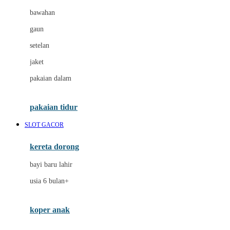
Crane
bawahan
Cybex
gaun
D
setelan
Dae Organics
jaket
Docare
pakaian dalam
Doona
pakaian tidur
Down To Earth
SLOT GACOR
Drew
Dr. Brown's
kereta dorong
bayi baru lahir
E
usia 6 bulan+
ELC
Ergobaby
koper anak
Expert Care