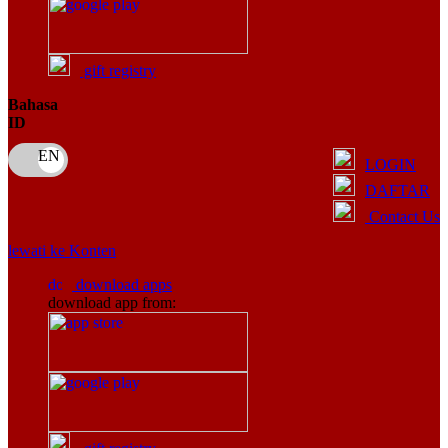
Simply Idea
Skip Hop
gift registry
Spectra
Bahasa
Squishmallows
ID
Starbooks
LOGIN
Stick-O
DAFTAR
Contact Us
Stokke
lewati ke Konten
Sudocrem
download apps
Sumimo
download app from:
Sunnylife
Sun-Staches
Swimava
T