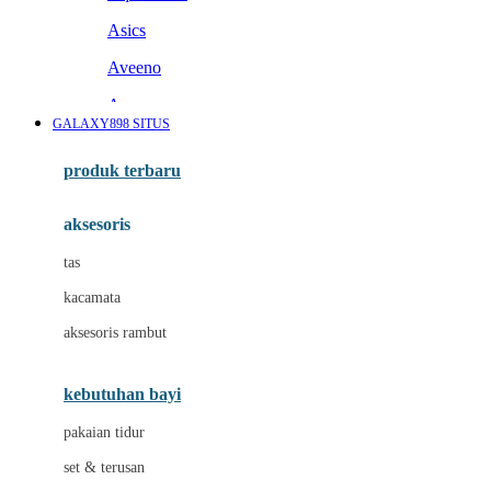
Asics
Aveeno
Awan
GALAXY898 SITUS
Azetabio
produk terbaru
B
aksesoris
Baabaasheepz
tas
Babiators
kacamata
Baby Dove
aksesoris rambut
Baby Jogger
Baby Rovega
kebutuhan bayi
Babybee
pakaian tidur
Banana Boat
set & terusan
Banz