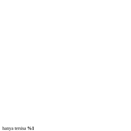
hanya tersisa
%1