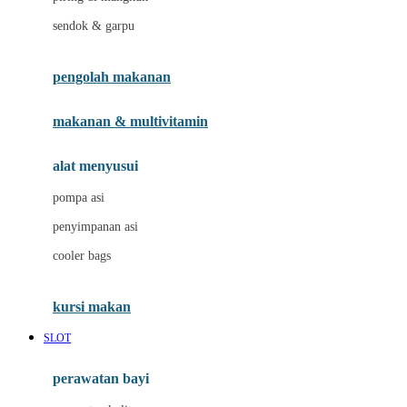
sendok & garpu
J
Jack N Jill
pengolah makanan
Joie
makanan & multivitamin
Joolz
Jujube
alat menyusui
K
pompa asi
penyimpanan asi
Kiddycuts
cooler bags
Kumon
L
kursi makan
Leapfrog
SLOT
Leclerc
perawatan bayi
Lee Vierra