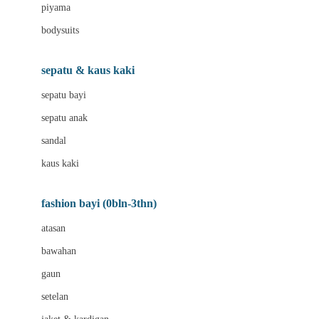
piyama
Barbie
bodysuits
Beaba
sepatu & kaus kaki
Beauty Barn
sepatu bayi
Bio Oil
sepatu anak
Biolane
sandal
Bite Fighters
kaus kaki
Bizzi Growin
Blackmores
fashion bayi (0bln-3thn)
Blooming Marvellous
atasan
Bonnels
bawahan
Bravado
gaun
Bruder
setelan
Brush Baby