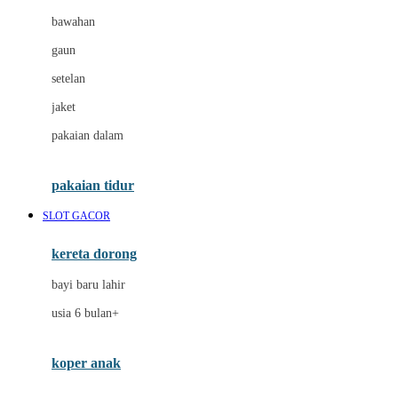
Crane
bawahan
Cybex
gaun
D
setelan
Dae Organics
jaket
Docare
pakaian dalam
Doona
pakaian tidur
Down To Earth
SLOT GACOR
Drew
Dr. Brown's
kereta dorong
bayi baru lahir
E
usia 6 bulan+
ELC
Ergobaby
koper anak
Expert Care