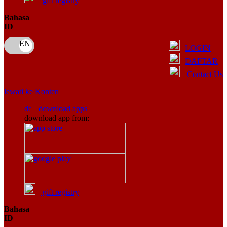
gift registry
Tommee Tippee
Bahasa
ID
Trunki
Tutti Bambini
LOGIN
DAFTAR
Twistshake
Contact Us
TY Toys
lewati ke Konten
U
download apps
download app from:
V
Veja
Vitaflow
gift registry
Vtech
Bahasa
W
ID