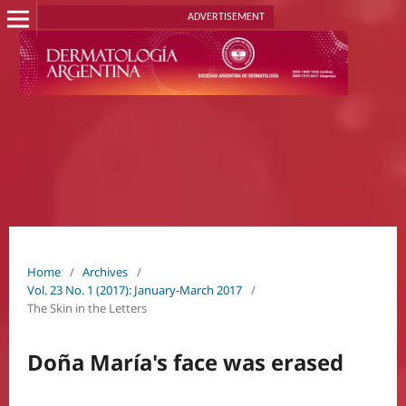
ADVERTISEMENT
Home
/
Archives
/
Vol. 23 No. 1 (2017): January-March 2017
/
The Skin in the Letters
Doña María's face was erased