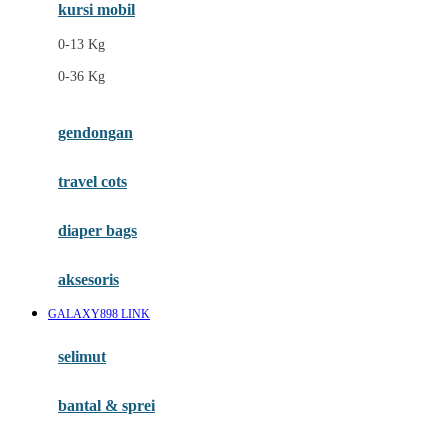
kursi mobil
Ezyroller
0-13 Kg
F
0-36 Kg
Felt So Sweet
gendongan
Fisher Price
Flipper
travel cots
Friends Of Sally
diaper bags
G
aksesoris
Gb
GALAXY898 LINK
Geko
Graco
selimut
Gund
bantal & sprei
H