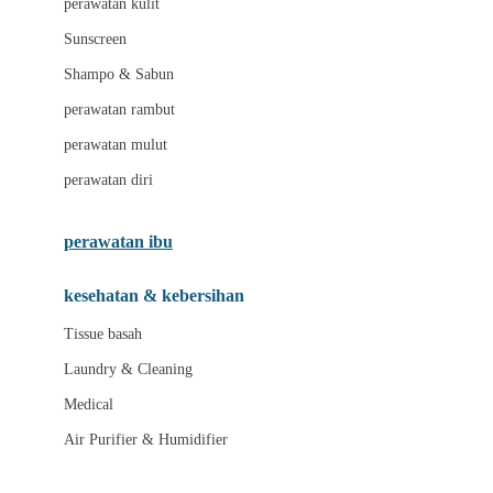
perawatan kulit
Lillebaby
Sunscreen
Little Bird Told Me
Shampo & Sabun
Little Miss Janis
perawatan rambut
London Taxi
perawatan mulut
Love To Dream
perawatan diri
M
perawatan ibu
Magformers
kesehatan & kebersihan
Mama's Choice
Mamas&Papas
Tissue basah
Laundry & Cleaning
Mamaway
Medical
Maxi Cosi
Air Purifier & Humidifier
Megabloks
Micro