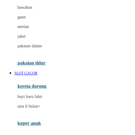
Crane
bawahan
Cybex
gaun
D
setelan
Dae Organics
jaket
Docare
pakaian dalam
Doona
pakaian tidur
Down To Earth
SLOT GACOR
Drew
Dr. Brown's
kereta dorong
bayi baru lahir
E
usia 6 bulan+
ELC
Ergobaby
koper anak
Expert Care