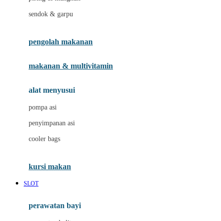
sendok & garpu
J
Jack N Jill
pengolah makanan
Joie
makanan & multivitamin
Joolz
Jujube
alat menyusui
K
pompa asi
penyimpanan asi
Kiddycuts
cooler bags
Kumon
L
kursi makan
Leapfrog
SLOT
Leclerc
perawatan bayi
Lee Vierra