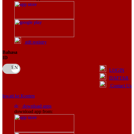
Ponycycle
Puma
Pureats
Q
gift registry
QV Baby
Bahasa
ID
R
LOGIN
Real Shades
DAFTAR
Red Castle
Contact Us
Ribbon Madness
lewati ke Konten
download apps
S
download app from:
Sebamed
Silver Cross