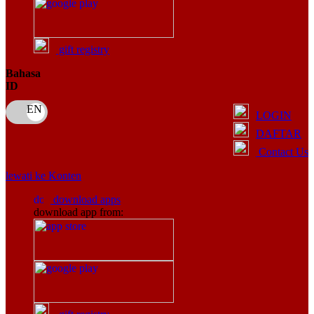
Simply Idea
Skip Hop
gift registry
Spectra
Bahasa
Squishmallows
ID
Starbooks
LOGIN
Stick-O
DAFTAR
Contact Us
Stokke
lewati ke Konten
Sudocrem
download apps
Sumimo
download app from:
Sunnylife
Sun-Staches
Swimava
T