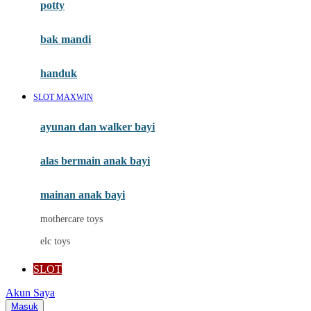
potty
MiDeer
bak mandi
Mimi & Lula
Mini Monkey
handuk
Moby
SLOT MAXWIN
Momami
ayunan dan walker bayi
Mothercare
Mustela
alas bermain anak bayi
My Buddy Tag
mainan anak bayi
My K
mothercare toys
N
elc toys
Naif
SLOT
Nike
Akun Saya
Masuk
Nordic Natural