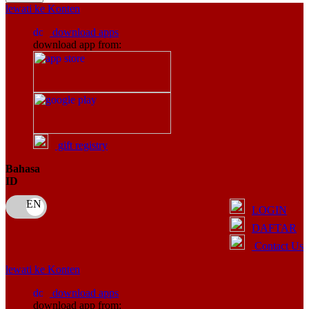
lewati ke Konten
Nuby
download apps
download app from:
Nuna
O
Oh Ma Grain
Okiedog
gift registry
P
Bahasa
Peachy
ID
Phil & Ted's
LOGIN
Philips Avent
DAFTAR
Contact Us
Pigeon
lewati ke Konten
Playgro
download apps
Poled Global
download app from: