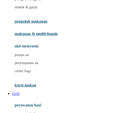
sendok & garpu
J
Jack N Jill
pengolah makanan
Joie
makanan & multivitamin
Joolz
Jujube
alat menyusui
K
pompa asi
penyimpanan asi
Kiddycuts
cooler bags
Kumon
L
kursi makan
Leapfrog
SLOT
Leclerc
perawatan bayi
Lee Vierra