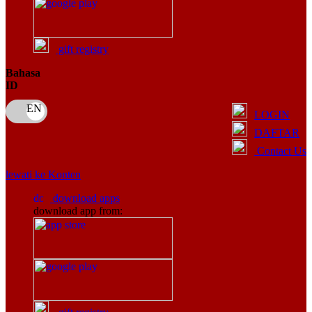
Simply Idea
Skip Hop
gift registry
Spectra
Bahasa
Squishmallows
ID
Starbooks
LOGIN
Stick-O
DAFTAR
Contact Us
Stokke
lewati ke Konten
Sudocrem
download apps
Sumimo
download app from:
Sunnylife
Sun-Staches
Swimava
T