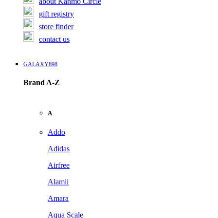
about Kanmo Circle
gift registry
store finder
contact us
GALAXY898
Brand A-Z
A
Addo
Adidas
Airfree
Alamii
Amara
Aqua Scale