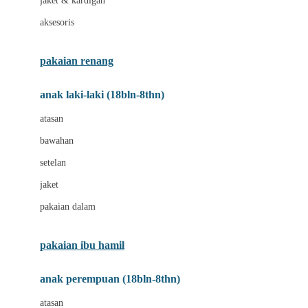
jaket & kardigan
Buds Organics
aksesoris
Bugaboo
pakaian renang
Buggygear
Bumkins
anak laki-laki (18bln-8thn)
C
atasan
bawahan
Cetaphil
setelan
Chicco
jaket
Childlife
pakaian dalam
Clevamama
Cocolatte
pakaian ibu hamil
Cottonseeds
anak perempuan (18bln-8thn)
Cozy N Safe
atasan