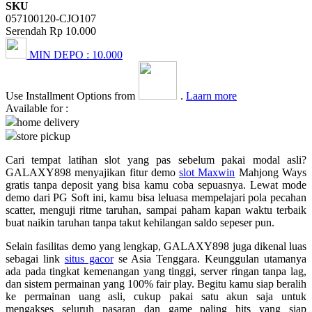
SKU
057100120-CJO107
Serendah
Rp 10.000
MIN DEPO :
10.000
Use Installment Options from
.
Laarn more
Available for :
home delivery
store pickup
Cari tempat latihan slot yang pas sebelum pakai modal asli?
GALAXY898 menyajikan fitur demo
slot Maxwin
Mahjong Ways
gratis tanpa deposit yang bisa kamu coba sepuasnya. Lewat mode
demo dari PG Soft ini, kamu bisa leluasa mempelajari pola pecahan
scatter, menguji ritme taruhan, sampai paham kapan waktu terbaik
buat naikin taruhan tanpa takut kehilangan saldo sepeser pun.
Selain fasilitas demo yang lengkap, GALAXY898 juga dikenal luas
sebagai link
situs gacor
se Asia Tenggara. Keunggulan utamanya
ada pada tingkat kemenangan yang tinggi, server ringan tanpa lag,
dan sistem permainan yang 100% fair play. Begitu kamu siap beralih
ke permainan uang asli, cukup pakai satu akun saja untuk
mengakses seluruh pasaran dan game paling hits yang siap