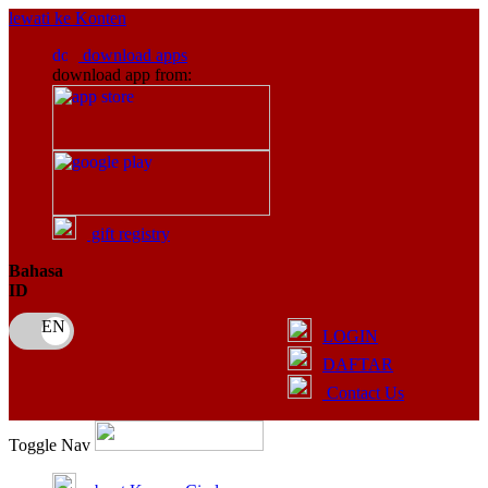
lewati ke Konten
download apps
download app from:
gift registry
Bahasa
ID
LOGIN
DAFTAR
Contact Us
Toggle Nav