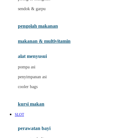
sendok & garpu
J
Jack N Jill
pengolah makanan
Joie
makanan & multivitamin
Joolz
Jujube
alat menyusui
K
pompa asi
penyimpanan asi
Kiddycuts
cooler bags
Kumon
L
kursi makan
Leapfrog
SLOT
Leclerc
perawatan bayi
Lee Vierra