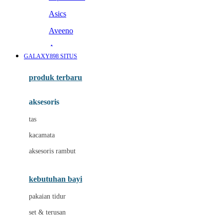
Asics
Aveeno
Awan
GALAXY898 SITUS
Azetabio
produk terbaru
B
aksesoris
Baabaasheepz
tas
Babiators
kacamata
Baby Dove
aksesoris rambut
Baby Jogger
Baby Rovega
kebutuhan bayi
Babybee
pakaian tidur
Banana Boat
set & terusan
Banz