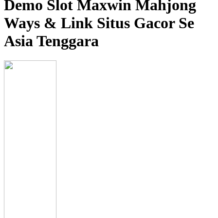
Demo Slot Maxwin Mahjong
Ways & Link Situs Gacor Se
Asia Tenggara