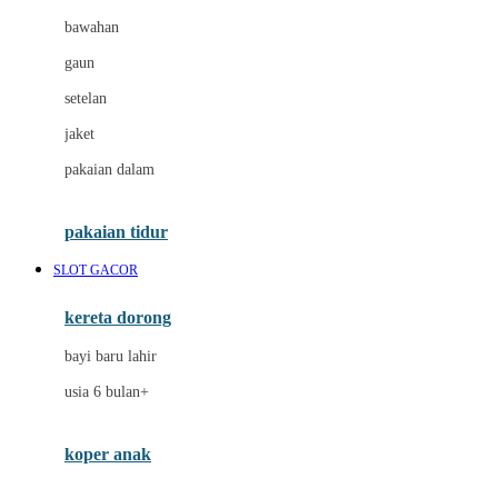
Crane
bawahan
Cybex
gaun
D
setelan
Dae Organics
jaket
Docare
pakaian dalam
Doona
pakaian tidur
Down To Earth
SLOT GACOR
Drew
Dr. Brown's
kereta dorong
bayi baru lahir
E
usia 6 bulan+
ELC
Ergobaby
koper anak
Expert Care