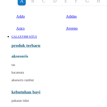
A
B
C
D
E
F
G
H
Addo
Adidas
Asics
Aveeno
GALAXY898 SITUS
produk terbaru
aksesoris
tas
kacamata
aksesoris rambut
kebutuhan bayi
pakaian tidur