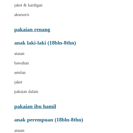
jaket & kardigan
aksesoris
pakaian renang
anak laki-laki (18bln-8thn)
atasan
bawahan
setelan
jaket
pakaian dalam
pakaian ibu hamil
anak perempuan (18bln-8thn)
atasan