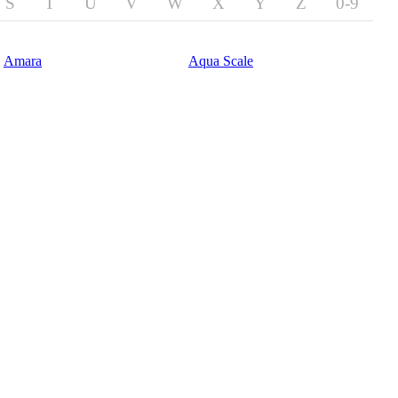
S
T
U
V
W
X
Y
Z
0-9
Amara
Aqua Scale