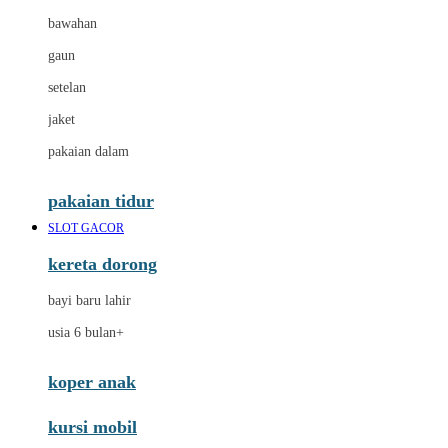
bawahan
gaun
setelan
jaket
pakaian dalam
pakaian tidur
SLOT GACOR
kereta dorong
bayi baru lahir
usia 6 bulan+
koper anak
kursi mobil