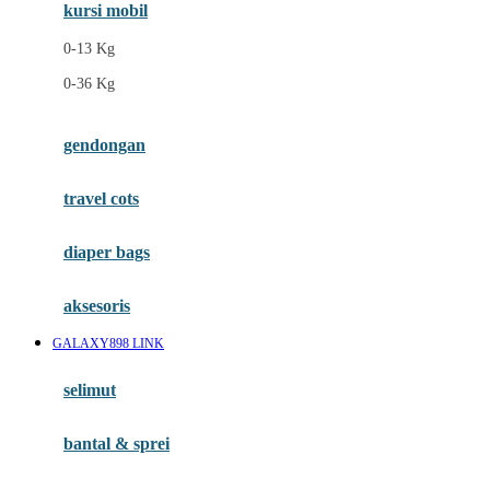
kursi mobil
Ezyroller
0-13 Kg
F
0-36 Kg
Felt So Sweet
gendongan
Fisher Price
Flipper
travel cots
Friends Of Sally
diaper bags
G
aksesoris
Gb
GALAXY898 LINK
Geko
Graco
selimut
Gund
bantal & sprei
H