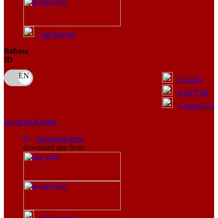
Simply Idea
Skip Hop
gift registry
Spectra
Bahasa
Squishmallows
ID
Starbooks
LOGIN
Stick-O
DAFTAR
Contact Us
Stokke
lewati ke Konten
Sudocrem
download apps
Sumimo
download app from:
Sunnylife
Sun-Staches
Swimava
T