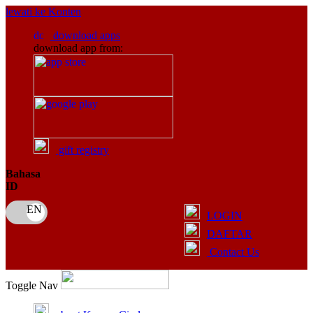
lewati ke Konten
download apps
download app from:
gift registry
Bahasa
ID
LOGIN
DAFTAR
Contact Us
Toggle Nav