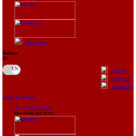
Ponycycle
Puma
Pureats
Q
gift registry
QV Baby
Bahasa
ID
R
LOGIN
Real Shades
DAFTAR
Red Castle
Contact Us
Ribbon Madness
lewati ke Konten
download apps
S
download app from:
Sebamed
Silver Cross