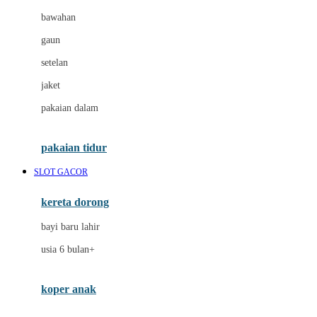
Crane
bawahan
Cybex
gaun
D
setelan
Dae Organics
jaket
Docare
pakaian dalam
Doona
pakaian tidur
Down To Earth
SLOT GACOR
Drew
Dr. Brown's
kereta dorong
bayi baru lahir
E
usia 6 bulan+
ELC
Ergobaby
koper anak
Expert Care