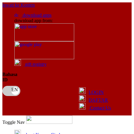
lewati ke Konten
download apps
download app from:
gift registry
Bahasa
ID
LOGIN
DAFTAR
Contact Us
Toggle Nav