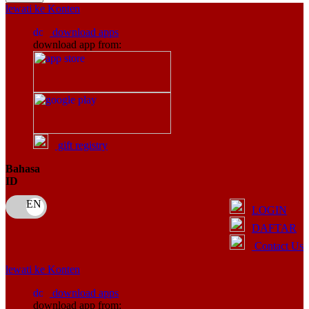
lewati ke Konten
Nuby
download apps
download app from:
Nuna
O
Oh Ma Grain
Okiedog
gift registry
P
Bahasa
Peachy
ID
Phil & Ted's
LOGIN
Philips Avent
DAFTAR
Contact Us
Pigeon
lewati ke Konten
Playgro
download apps
Poled Global
download app from: