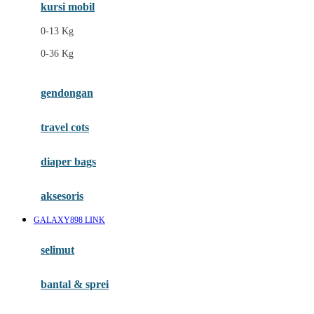
kursi mobil
Ezyroller
0-13 Kg
F
0-36 Kg
Felt So Sweet
gendongan
Fisher Price
Flipper
travel cots
Friends Of Sally
diaper bags
G
aksesoris
Gb
GALAXY898 LINK
Geko
Graco
selimut
Gund
bantal & sprei
H