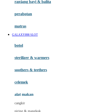
ranjang bayi & balita
Habbie
Haenim
perabotan
Happy Horse
matras
Happy Tummy
GALAXY898 SLOT
Hauck
botol
Havaianas
Hegen
sterilizer & warmers
Hot Wheels
soothers & teethers
Hybrid
celemek
I
Inlacta DHA
alat makan
Interlac
cangkir
Ivenet
piring & mangkuk