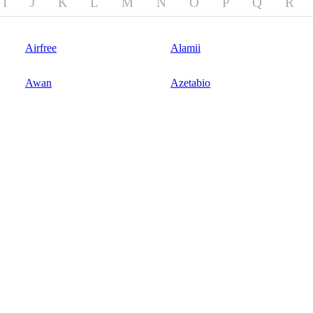
I
J
K
L
M
N
O
P
Q
R
Airfree
Alamii
Awan
Azetabio