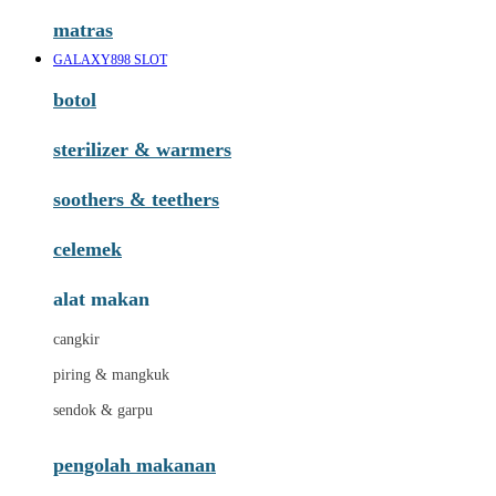
matras
GALAXY898 SLOT
botol
sterilizer & warmers
soothers & teethers
celemek
alat makan
cangkir
piring & mangkuk
sendok & garpu
pengolah makanan