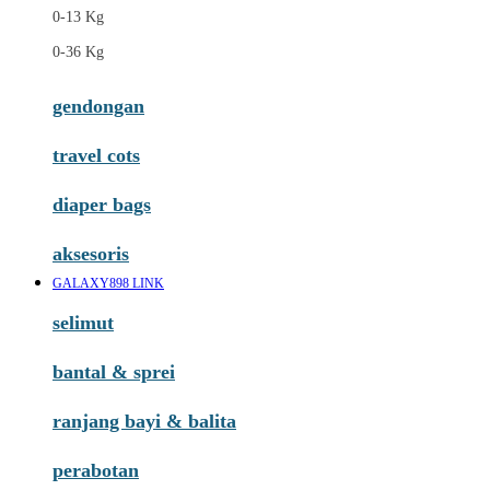
0-13 Kg
0-36 Kg
gendongan
travel cots
diaper bags
aksesoris
GALAXY898 LINK
selimut
bantal & sprei
ranjang bayi & balita
perabotan