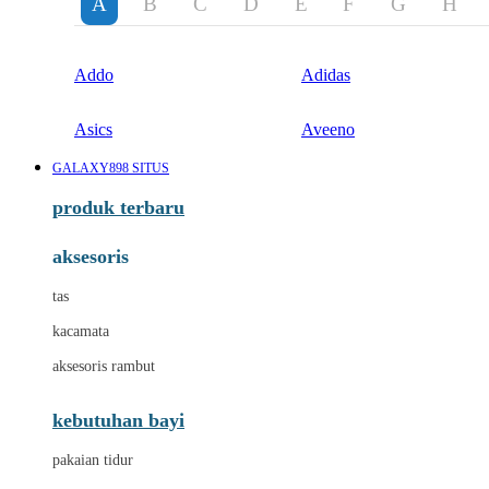
A
B
C
D
E
F
G
H
Addo
Adidas
Asics
Aveeno
GALAXY898 SITUS
produk terbaru
aksesoris
tas
kacamata
aksesoris rambut
kebutuhan bayi
pakaian tidur