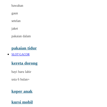
bawahan
gaun
setelan
jaket
pakaian dalam
pakaian tidur
SLOT GACOR
kereta dorong
bayi baru lahir
usia 6 bulan+
koper anak
kursi mobil