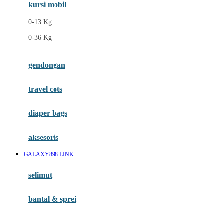
kursi mobil
Ezyroller
0-13 Kg
F
0-36 Kg
Felt So Sweet
gendongan
Fisher Price
Flipper
travel cots
Friends Of Sally
diaper bags
G
aksesoris
Gb
GALAXY898 LINK
Geko
Graco
selimut
Gund
bantal & sprei
H