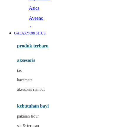
Asics
Aveeno
Awan
GALAXY898 SITUS
Azetabio
produk terbaru
B
aksesoris
Baabaasheepz
tas
Babiators
kacamata
Baby Dove
aksesoris rambut
Baby Jogger
Baby Rovega
kebutuhan bayi
Babybee
pakaian tidur
Banana Boat
set & terusan
Banz