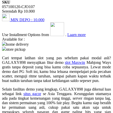
SKU
057100120-CJO107
Serendah
Rp 10.000
MIN DEPO :
10.000
Use Installment Options from
.
Laarn more
Available for :
home delivery
store pickup
Cari tempat latihan slot yang pas sebelum pakai modal asli?
GALAXY898 menyajikan fitur demo
slot Maxwin
Mahjong Ways
gratis tanpa deposit yang bisa kamu coba sepuasnya. Lewat mode
demo dari PG Soft ini, kamu bisa leluasa mempelajari pola pecahan
scatter, menguji ritme taruhan, sampai paham kapan waktu terbaik
buat naikin taruhan tanpa takut kehilangan saldo sepeser pun.
Selain fasilitas demo yang lengkap, GALAXY898 juga dikenal luas
sebagai link
situs gacor
se Asia Tenggara. Keunggulan utamanya
ada pada tingkat kemenangan yang tinggi, server ringan tanpa lag,
dan sistem permainan yang 100% fair play. Begitu kamu siap beralih
ke permainan uang asli, cukup pakai satu akun saja untuk
mengakses seluruh pasaran dan game paling hits yang siap