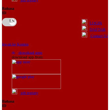
gift registry
Tommee Tippee
Bahasa
ID
Trunki
Tutti Bambini
LOGIN
DAFTAR
Twistshake
Contact Us
TY Toys
lewati ke Konten
U
download apps
download app from:
V
Veja
Vitaflow
gift registry
Vtech
Bahasa
W
ID