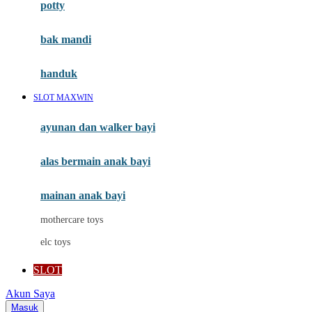
potty
MiDeer
bak mandi
Mimi & Lula
Mini Monkey
handuk
Moby
SLOT MAXWIN
Momami
ayunan dan walker bayi
Mothercare
Mustela
alas bermain anak bayi
My Buddy Tag
mainan anak bayi
My K
mothercare toys
N
elc toys
Naif
SLOT
Nike
Akun Saya
Masuk
Nordic Natural