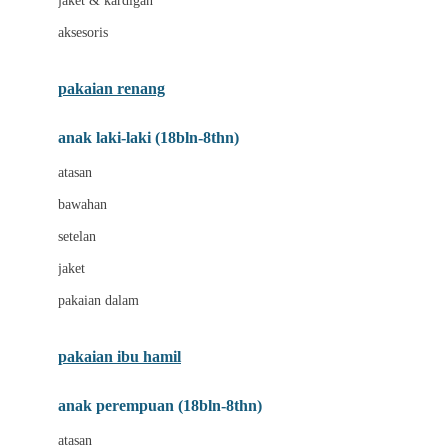
jaket & kardigan
Buds Organics
aksesoris
Bugaboo
pakaian renang
Buggygear
Bumkins
anak laki-laki (18bln-8thn)
C
atasan
bawahan
Cetaphil
setelan
Chicco
jaket
Childlife
pakaian dalam
Clevamama
Cocolatte
pakaian ibu hamil
Cottonseeds
anak perempuan (18bln-8thn)
Cozy N Safe
atasan