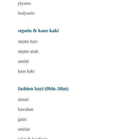
piyama
Barbie
bodysuits
Beaba
sepatu & kaus kaki
Beauty Barn
sepatu bayi
Bio Oil
sepatu anak
Biolane
sandal
Bite Fighters
kaus kaki
Bizzi Growin
Blackmores
fashion bayi (0bln-3thn)
Blooming Marvellous
atasan
Bonnels
bawahan
Bravado
gaun
Bruder
setelan
Brush Baby