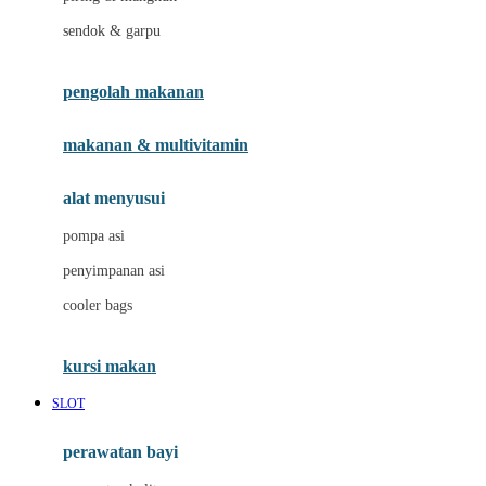
sendok & garpu
J
Jack N Jill
pengolah makanan
Joie
makanan & multivitamin
Joolz
Jujube
alat menyusui
K
pompa asi
penyimpanan asi
Kiddycuts
cooler bags
Kumon
L
kursi makan
Leapfrog
SLOT
Leclerc
perawatan bayi
Lee Vierra