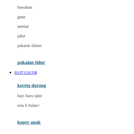
Crane
bawahan
Cybex
gaun
D
setelan
Dae Organics
jaket
Docare
pakaian dalam
Doona
pakaian tidur
Down To Earth
SLOT GACOR
Drew
Dr. Brown's
kereta dorong
bayi baru lahir
E
usia 6 bulan+
ELC
Ergobaby
koper anak
Expert Care