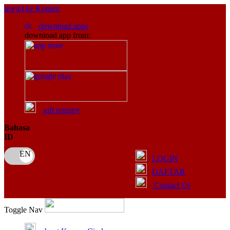
lewati ke Konten
download apps
download app from:
gift registry
Bahasa
ID
LOGIN
DAFTAR
Contact Us
Toggle Nav