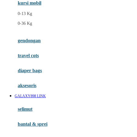
kursi mobil
Ezyroller
0-13 Kg
F
0-36 Kg
Felt So Sweet
gendongan
Fisher Price
Flipper
travel cots
Friends Of Sally
diaper bags
G
aksesoris
Gb
GALAXY898 LINK
Geko
Graco
selimut
Gund
bantal & sprei
H