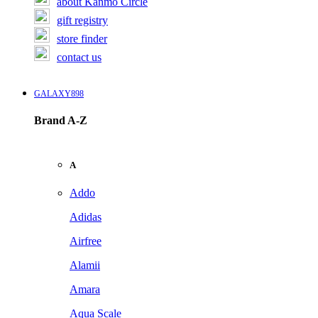
about Kanmo Circle
gift registry
store finder
contact us
GALAXY898
Brand A-Z
A
Addo
Adidas
Airfree
Alamii
Amara
Aqua Scale