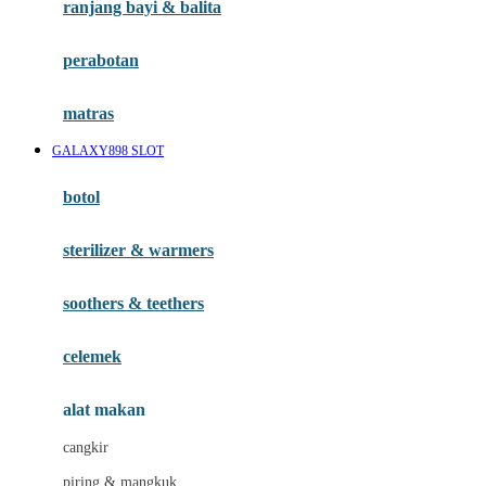
ranjang bayi & balita
Habbie
Haenim
perabotan
Happy Horse
matras
Happy Tummy
GALAXY898 SLOT
Hauck
botol
Havaianas
Hegen
sterilizer & warmers
Hot Wheels
soothers & teethers
Hybrid
celemek
I
Inlacta DHA
alat makan
Interlac
cangkir
Ivenet
piring & mangkuk