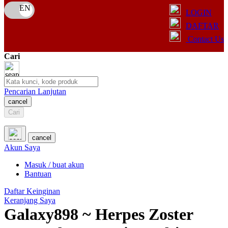
Waterland
LOGIN
DAFTAR
Wellness
Contact Us
X
Cari
Xootz
Y
Pencarian Lanjutan
cancel
Yamatoya
Cari
Z
cancel
Akun Saya
Zaxy
Masuk / buat akun
Zoggs
Bantuan
0-9
Daftar Keinginan
Keranjang Saya
4Moms
Galaxy898 ~ Herpes Zoster
59S