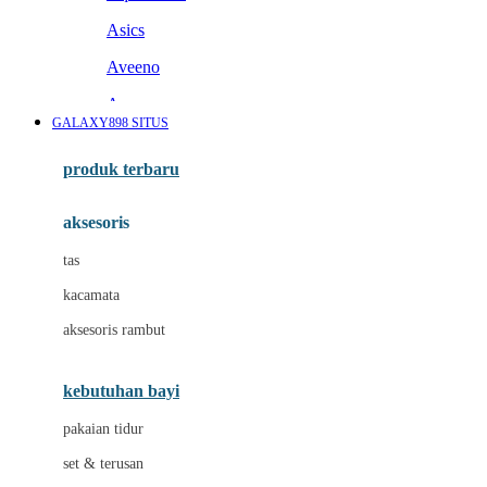
Asics
Aveeno
Awan
GALAXY898 SITUS
Azetabio
produk terbaru
B
aksesoris
Baabaasheepz
tas
Babiators
kacamata
Baby Dove
aksesoris rambut
Baby Jogger
Baby Rovega
kebutuhan bayi
Babybee
pakaian tidur
Banana Boat
set & terusan
Banz