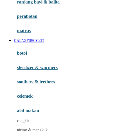
ranjang bayi & balita
Habbie
Haenim
perabotan
Happy Horse
matras
Happy Tummy
GALAXY898 SLOT
Hauck
botol
Havaianas
Hegen
sterilizer & warmers
Hot Wheels
soothers & teethers
Hybrid
celemek
I
Inlacta DHA
alat makan
Interlac
cangkir
Ivenet
piring & mangkuk