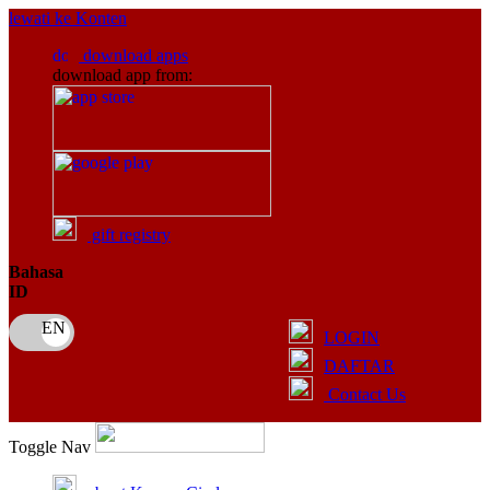
lewati ke Konten
download apps
download app from:
gift registry
Bahasa
ID
LOGIN
DAFTAR
Contact Us
Toggle Nav