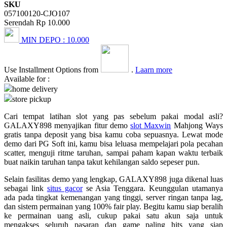
SKU
057100120-CJO107
Serendah
Rp 10.000
MIN DEPO :
10.000
Use Installment Options from
.
Laarn more
Available for :
home delivery
store pickup
Cari tempat latihan slot yang pas sebelum pakai modal asli?
GALAXY898 menyajikan fitur demo
slot Maxwin
Mahjong Ways
gratis tanpa deposit yang bisa kamu coba sepuasnya. Lewat mode
demo dari PG Soft ini, kamu bisa leluasa mempelajari pola pecahan
scatter, menguji ritme taruhan, sampai paham kapan waktu terbaik
buat naikin taruhan tanpa takut kehilangan saldo sepeser pun.
Selain fasilitas demo yang lengkap, GALAXY898 juga dikenal luas
sebagai link
situs gacor
se Asia Tenggara. Keunggulan utamanya
ada pada tingkat kemenangan yang tinggi, server ringan tanpa lag,
dan sistem permainan yang 100% fair play. Begitu kamu siap beralih
ke permainan uang asli, cukup pakai satu akun saja untuk
mengakses seluruh pasaran dan game paling hits yang siap