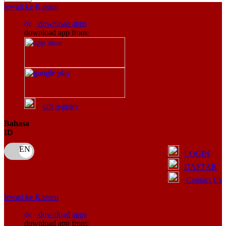
lewati ke Konten
Nuby
download apps
download app from:
Nuna
O
Oh Ma Grain
Okiedog
gift registry
P
Bahasa
Peachy
ID
Phil & Ted's
LOGIN
Philips Avent
DAFTAR
Contact Us
Pigeon
lewati ke Konten
Playgro
download apps
Poled Global
download app from: