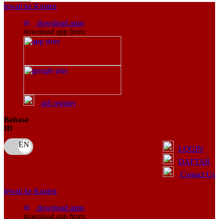
lewati ke Konten
Nuby
download apps
download app from:
Nuna
O
Oh Ma Grain
Okiedog
gift registry
P
Bahasa
Peachy
ID
Phil & Ted's
LOGIN
Philips Avent
DAFTAR
Contact Us
Pigeon
lewati ke Konten
Playgro
download apps
Poled Global
download app from: