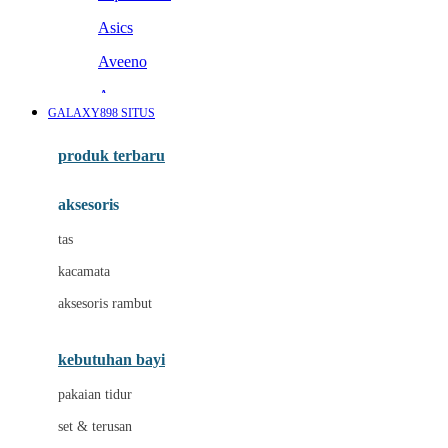
Asics
Aveeno
Awan
GALAXY898 SITUS
Azetabio
produk terbaru
B
aksesoris
Baabaasheepz
tas
Babiators
kacamata
Baby Dove
aksesoris rambut
Baby Jogger
Baby Rovega
kebutuhan bayi
Babybee
pakaian tidur
Banana Boat
set & terusan
Banz