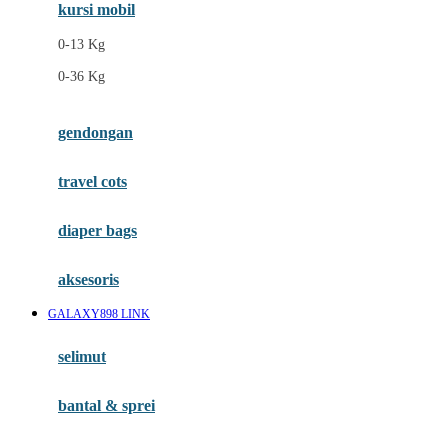
kursi mobil
Ezyroller
0-13 Kg
F
0-36 Kg
Felt So Sweet
gendongan
Fisher Price
Flipper
travel cots
Friends Of Sally
diaper bags
G
aksesoris
Gb
GALAXY898 LINK
Geko
Graco
selimut
Gund
bantal & sprei
H