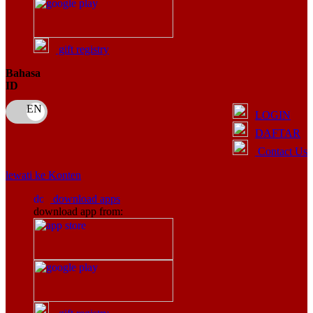
Simply Idea
Skip Hop
gift registry
Spectra
Bahasa
Squishmallows
ID
Starbooks
LOGIN
Stick-O
DAFTAR
Contact Us
Stokke
lewati ke Konten
Sudocrem
download apps
Sumimo
download app from:
Sunnylife
Sun-Staches
Swimava
T