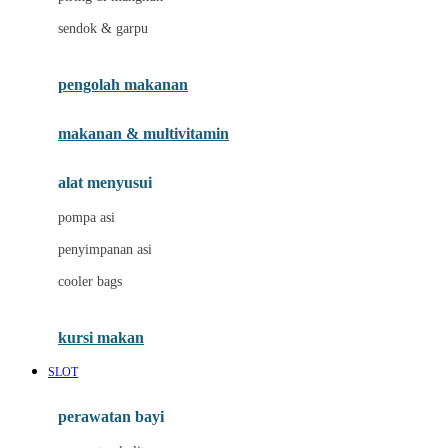
sendok & garpu
J
Jack N Jill
pengolah makanan
Joie
makanan & multivitamin
Joolz
Jujube
alat menyusui
K
pompa asi
penyimpanan asi
Kiddycuts
cooler bags
Kumon
L
kursi makan
Leapfrog
SLOT
Leclerc
perawatan bayi
Lee Vierra