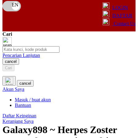
Waterland
LOGIN
DAFTAR
Wellness
Contact Us
X
Cari
Xootz
Y
Pencarian Lanjutan
cancel
Yamatoya
Cari
Z
cancel
Akun Saya
Zaxy
Masuk / buat akun
Zoggs
Bantuan
0-9
Daftar Keinginan
Keranjang Saya
4Moms
Galaxy898 ~ Herpes Zoster
59S