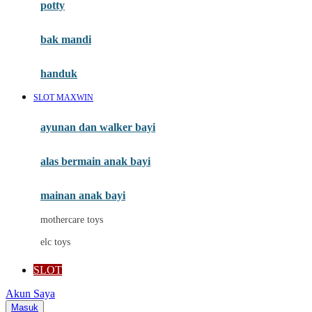
potty
MiDeer
bak mandi
Mimi & Lula
Mini Monkey
handuk
Moby
SLOT MAXWIN
Momami
ayunan dan walker bayi
Mothercare
Mustela
alas bermain anak bayi
My Buddy Tag
mainan anak bayi
My K
mothercare toys
N
elc toys
Naif
SLOT
Nike
Akun Saya
Masuk
Nordic Natural