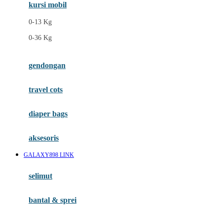
kursi mobil
Ezyroller
0-13 Kg
F
0-36 Kg
Felt So Sweet
gendongan
Fisher Price
Flipper
travel cots
Friends Of Sally
diaper bags
G
aksesoris
Gb
GALAXY898 LINK
Geko
Graco
selimut
Gund
bantal & sprei
H