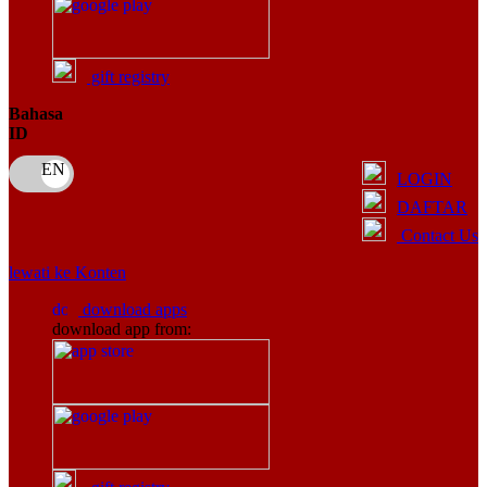
Simply Idea
Skip Hop
gift registry
Spectra
Bahasa
Squishmallows
ID
Starbooks
LOGIN
Stick-O
DAFTAR
Contact Us
Stokke
lewati ke Konten
Sudocrem
download apps
Sumimo
download app from:
Sunnylife
Sun-Staches
Swimava
T