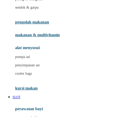
sendok & garpu
J
Jack N Jill
pengolah makanan
Joie
makanan & multivitamin
Joolz
Jujube
alat menyusui
K
pompa asi
penyimpanan asi
Kiddycuts
cooler bags
Kumon
L
kursi makan
Leapfrog
SLOT
Leclerc
perawatan bayi
Lee Vierra