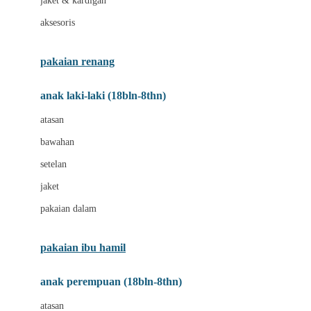
jaket & kardigan
Buds Organics
aksesoris
Bugaboo
pakaian renang
Buggygear
Bumkins
anak laki-laki (18bln-8thn)
C
atasan
bawahan
Cetaphil
setelan
Chicco
jaket
Childlife
pakaian dalam
Clevamama
Cocolatte
pakaian ibu hamil
Cottonseeds
anak perempuan (18bln-8thn)
Cozy N Safe
atasan