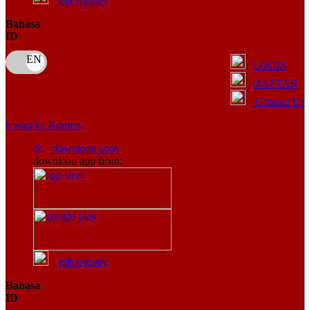
gift registry
Tommee Tippee
Bahasa
ID
Trunki
Tutti Bambini
LOGIN
DAFTAR
Twistshake
Contact Us
TY Toys
lewati ke Konten
U
download apps
download app from:
V
Veja
Vitaflow
gift registry
Vtech
Bahasa
W
ID