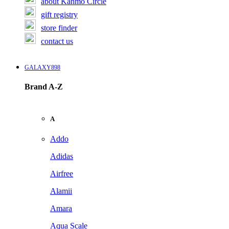
about Kanmo Circle
gift registry
store finder
contact us
GALAXY898
Brand A-Z
A
Addo
Adidas
Airfree
Alamii
Amara
Aqua Scale