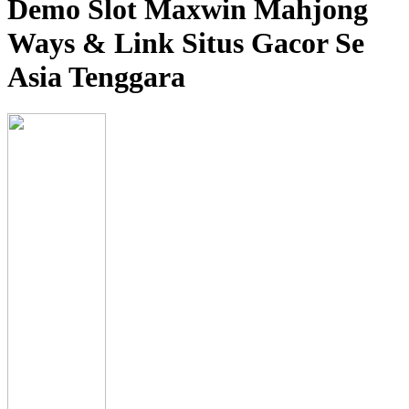
Demo Slot Maxwin Mahjong
Ways & Link Situs Gacor Se
Asia Tenggara