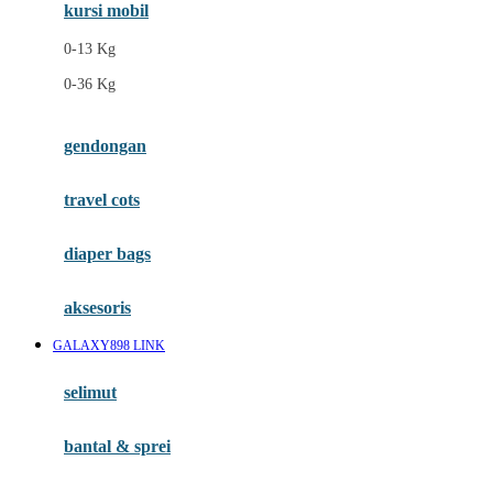
kursi mobil
Ezyroller
0-13 Kg
F
0-36 Kg
Felt So Sweet
gendongan
Fisher Price
Flipper
travel cots
Friends Of Sally
diaper bags
G
aksesoris
Gb
GALAXY898 LINK
Geko
Graco
selimut
Gund
bantal & sprei
H