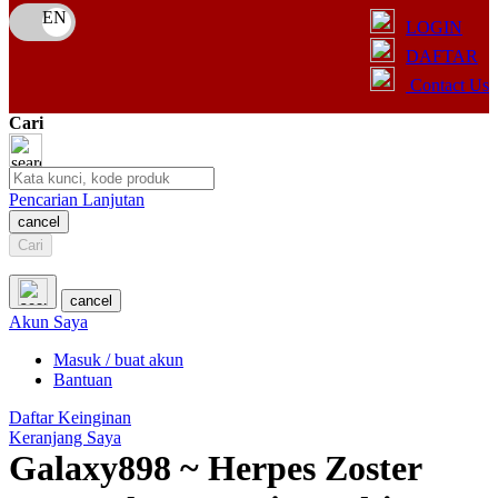
Waterland
LOGIN
DAFTAR
Wellness
Contact Us
X
Cari
Xootz
Y
Pencarian Lanjutan
cancel
Yamatoya
Cari
Z
cancel
Akun Saya
Zaxy
Masuk / buat akun
Zoggs
Bantuan
0-9
Daftar Keinginan
Keranjang Saya
4Moms
Galaxy898 ~ Herpes Zoster
59S