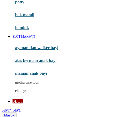
potty
MiDeer
bak mandi
Mimi & Lula
Mini Monkey
handuk
Moby
SLOT MAXWIN
Momami
ayunan dan walker bayi
Mothercare
Mustela
alas bermain anak bayi
My Buddy Tag
mainan anak bayi
My K
mothercare toys
N
elc toys
Naif
SLOT
Nike
Akun Saya
Masuk
Nordic Natural