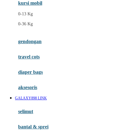
kursi mobil
Ezyroller
0-13 Kg
F
0-36 Kg
Felt So Sweet
gendongan
Fisher Price
Flipper
travel cots
Friends Of Sally
diaper bags
G
aksesoris
Gb
GALAXY898 LINK
Geko
Graco
selimut
Gund
bantal & sprei
H