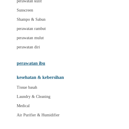
perawatan kulit
Lillebaby
Sunscreen
Little Bird Told Me
Shampo & Sabun
Little Miss Janis
perawatan rambut
London Taxi
perawatan mulut
Love To Dream
perawatan diri
M
perawatan ibu
Magformers
kesehatan & kebersihan
Mama's Choice
Mamas&Papas
Tissue basah
Laundry & Cleaning
Mamaway
Medical
Maxi Cosi
Air Purifier & Humidifier
Megabloks
Micro