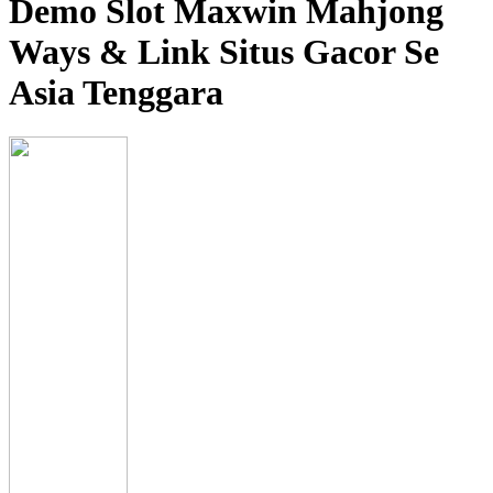
Demo Slot Maxwin Mahjong
Ways & Link Situs Gacor Se
Asia Tenggara