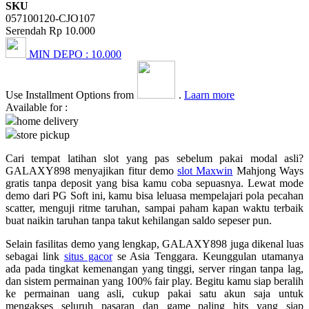
SKU
057100120-CJO107
Serendah
Rp 10.000
MIN DEPO :
10.000
Use Installment Options from
.
Laarn more
Available for :
home delivery
store pickup
Cari tempat latihan slot yang pas sebelum pakai modal asli?
GALAXY898 menyajikan fitur demo
slot Maxwin
Mahjong Ways
gratis tanpa deposit yang bisa kamu coba sepuasnya. Lewat mode
demo dari PG Soft ini, kamu bisa leluasa mempelajari pola pecahan
scatter, menguji ritme taruhan, sampai paham kapan waktu terbaik
buat naikin taruhan tanpa takut kehilangan saldo sepeser pun.
Selain fasilitas demo yang lengkap, GALAXY898 juga dikenal luas
sebagai link
situs gacor
se Asia Tenggara. Keunggulan utamanya
ada pada tingkat kemenangan yang tinggi, server ringan tanpa lag,
dan sistem permainan yang 100% fair play. Begitu kamu siap beralih
ke permainan uang asli, cukup pakai satu akun saja untuk
mengakses seluruh pasaran dan game paling hits yang siap