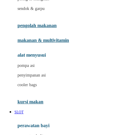
sendok & garpu
J
Jack N Jill
pengolah makanan
Joie
makanan & multivitamin
Joolz
Jujube
alat menyusui
K
pompa asi
penyimpanan asi
Kiddycuts
cooler bags
Kumon
L
kursi makan
Leapfrog
SLOT
Leclerc
perawatan bayi
Lee Vierra