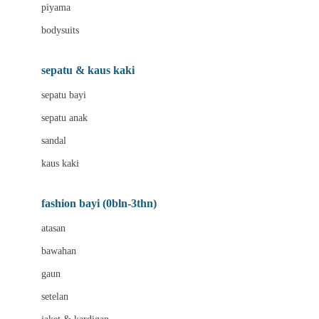
piyama
Barbie
bodysuits
Beaba
sepatu & kaus kaki
Beauty Barn
sepatu bayi
Bio Oil
sepatu anak
Biolane
sandal
Bite Fighters
kaus kaki
Bizzi Growin
Blackmores
fashion bayi (0bln-3thn)
Blooming Marvellous
atasan
Bonnels
bawahan
Bravado
gaun
Bruder
setelan
Brush Baby