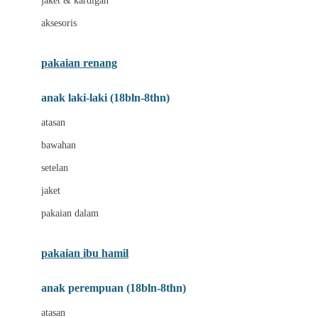
jaket & kardigan
Buds Organics
aksesoris
Bugaboo
pakaian renang
Buggygear
Bumkins
anak laki-laki (18bln-8thn)
C
atasan
bawahan
Cetaphil
setelan
Chicco
jaket
Childlife
pakaian dalam
Clevamama
Cocolatte
pakaian ibu hamil
Cottonseeds
anak perempuan (18bln-8thn)
Cozy N Safe
atasan