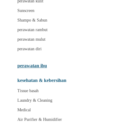
perawatan kulit
Lillebaby
Sunscreen
Little Bird Told Me
Shampo & Sabun
Little Miss Janis
perawatan rambut
London Taxi
perawatan mulut
Love To Dream
perawatan diri
M
perawatan ibu
Magformers
kesehatan & kebersihan
Mama's Choice
Mamas&Papas
Tissue basah
Laundry & Cleaning
Mamaway
Medical
Maxi Cosi
Air Purifier & Humidifier
Megabloks
Micro