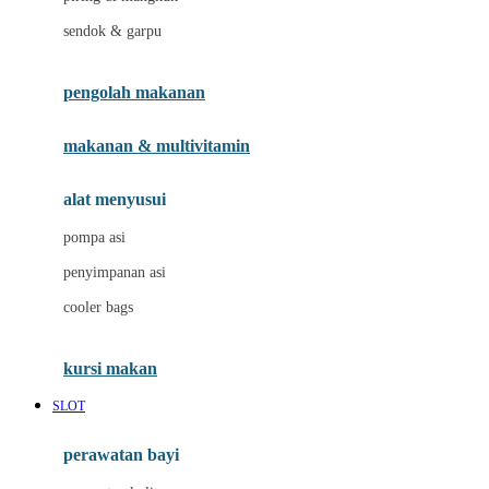
sendok & garpu
J
Jack N Jill
pengolah makanan
Joie
makanan & multivitamin
Joolz
Jujube
alat menyusui
K
pompa asi
penyimpanan asi
Kiddycuts
cooler bags
Kumon
L
kursi makan
Leapfrog
SLOT
Leclerc
perawatan bayi
Lee Vierra