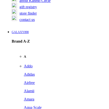
about Kanmo Circle
gift registry
store finder
contact us
GALAXY898
Brand A-Z
A
Addo
Adidas
Airfree
Alamii
Amara
Aqua Scale