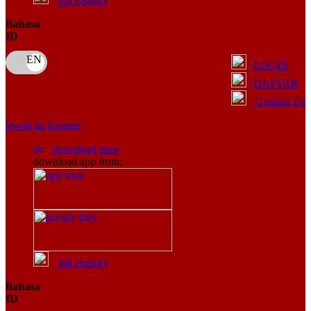
gift registry
Tommee Tippee
Bahasa
ID
Trunki
Tutti Bambini
LOGIN
DAFTAR
Twistshake
Contact Us
TY Toys
lewati ke Konten
U
download apps
download app from:
V
Veja
Vitaflow
gift registry
Vtech
Bahasa
W
ID