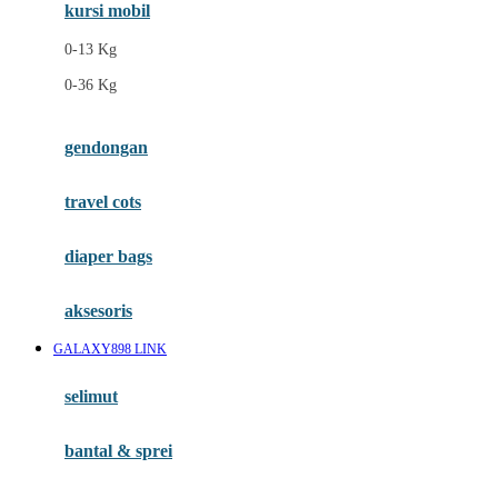
kursi mobil
Ezyroller
0-13 Kg
F
0-36 Kg
Felt So Sweet
gendongan
Fisher Price
Flipper
travel cots
Friends Of Sally
diaper bags
G
aksesoris
Gb
GALAXY898 LINK
Geko
Graco
selimut
Gund
bantal & sprei
H