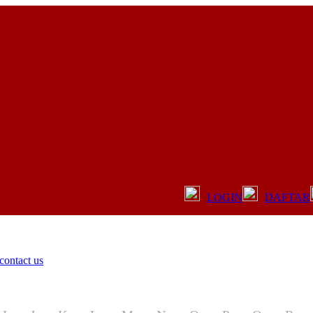
LOGIN
DAFTAR
contact us