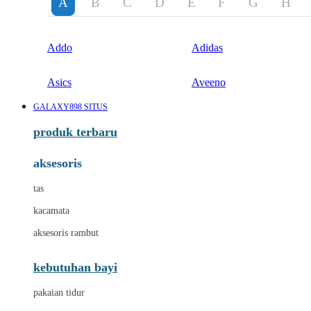
A
B
C
D
E
F
G
H
Addo
Adidas
Asics
Aveeno
GALAXY898 SITUS
produk terbaru
aksesoris
tas
kacamata
aksesoris rambut
kebutuhan bayi
pakaian tidur