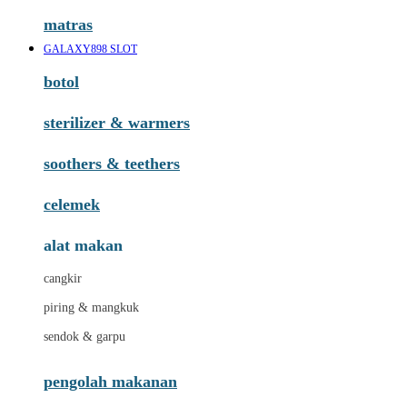
matras
GALAXY898 SLOT
botol
sterilizer & warmers
soothers & teethers
celemek
alat makan
cangkir
piring & mangkuk
sendok & garpu
pengolah makanan