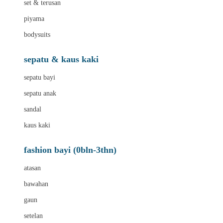
set & terusan
piyama
bodysuits
sepatu & kaus kaki
sepatu bayi
sepatu anak
sandal
kaus kaki
fashion bayi (0bln-3thn)
atasan
bawahan
gaun
setelan