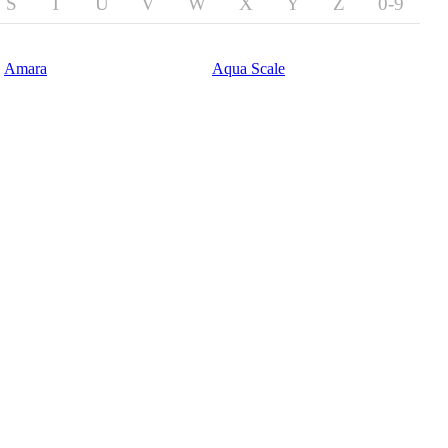
S
T
U
V
W
X
Y
Z
0-9
Amara
Aqua Scale