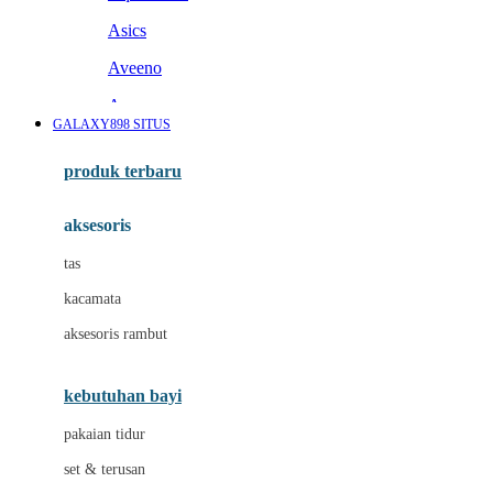
Asics
Aveeno
Awan
GALAXY898 SITUS
Azetabio
produk terbaru
B
aksesoris
Baabaasheepz
tas
Babiators
kacamata
Baby Dove
aksesoris rambut
Baby Jogger
Baby Rovega
kebutuhan bayi
Babybee
pakaian tidur
Banana Boat
set & terusan
Banz