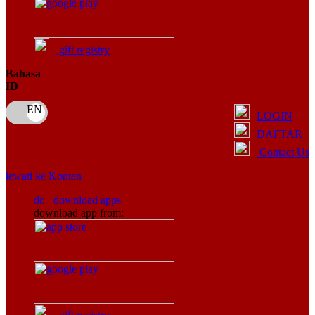
Simply Idea
Skip Hop
gift registry
Spectra
Bahasa
Squishmallows
ID
Starbooks
LOGIN
Stick-O
DAFTAR
Contact Us
Stokke
lewati ke Konten
Sudocrem
download apps
Sumimo
download app from:
Sunnylife
Sun-Staches
Swimava
T