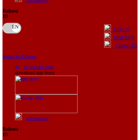
gift registry
Tommee Tippee
Bahasa
ID
Trunki
Tutti Bambini
LOGIN
DAFTAR
Twistshake
Contact Us
TY Toys
lewati ke Konten
U
download apps
download app from:
V
Veja
Vitaflow
gift registry
Vtech
Bahasa
W
ID