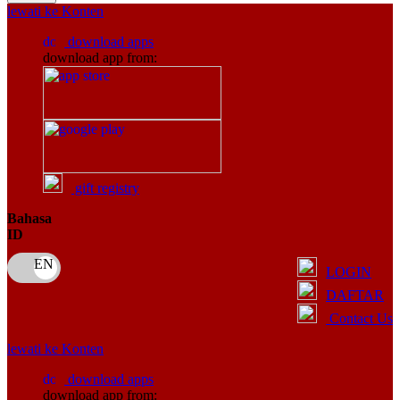
lewati ke Konten
Nuby
download apps
download app from:
Nuna
O
Oh Ma Grain
Okiedog
gift registry
P
Bahasa
Peachy
ID
Phil & Ted's
LOGIN
Philips Avent
DAFTAR
Contact Us
Pigeon
lewati ke Konten
Playgro
download apps
Poled Global
download app from: