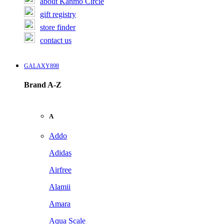
about Kanmo Circle
gift registry
store finder
contact us
GALAXY898
Brand A-Z
A
Addo
Adidas
Airfree
Alamii
Amara
Aqua Scale