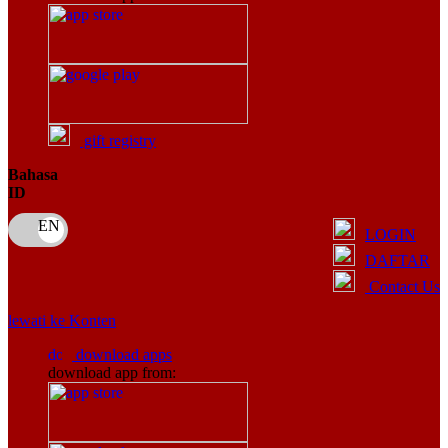
Ponycycle
Puma
Pureats
Q
gift registry
QV Baby
Bahasa
ID
R
LOGIN
Real Shades
DAFTAR
Red Castle
Contact Us
Ribbon Madness
lewati ke Konten
download apps
S
download app from:
Sebamed
Silver Cross