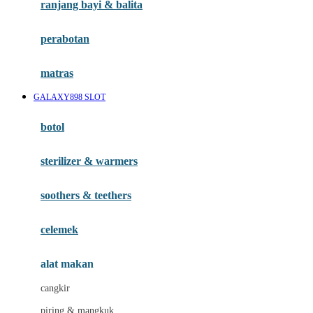
ranjang bayi & balita
Habbie
Haenim
perabotan
Happy Horse
matras
Happy Tummy
GALAXY898 SLOT
Hauck
botol
Havaianas
Hegen
sterilizer & warmers
Hot Wheels
soothers & teethers
Hybrid
celemek
I
Inlacta DHA
alat makan
Interlac
cangkir
Ivenet
piring & mangkuk