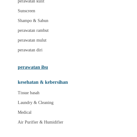
perawatan kulit
Lillebaby
Sunscreen
Little Bird Told Me
Shampo & Sabun
Little Miss Janis
perawatan rambut
London Taxi
perawatan mulut
Love To Dream
perawatan diri
M
perawatan ibu
Magformers
kesehatan & kebersihan
Mama's Choice
Mamas&Papas
Tissue basah
Laundry & Cleaning
Mamaway
Medical
Maxi Cosi
Air Purifier & Humidifier
Megabloks
Micro