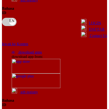
gift registry
Tommee Tippee
Bahasa
ID
Trunki
Tutti Bambini
LOGIN
DAFTAR
Twistshake
Contact Us
TY Toys
lewati ke Konten
U
download apps
download app from:
V
Veja
Vitaflow
gift registry
Vtech
Bahasa
W
ID