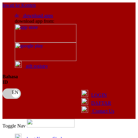
lewati ke Konten
download apps
download app from:
gift registry
Bahasa
ID
LOGIN
DAFTAR
Contact Us
Toggle Nav