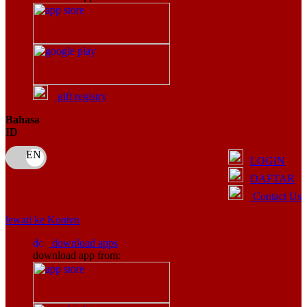
Ponycycle
Puma
Pureats
Q
gift registry
QV Baby
Bahasa
ID
R
LOGIN
Real Shades
DAFTAR
Red Castle
Contact Us
Ribbon Madness
lewati ke Konten
download apps
S
download app from:
Sebamed
Silver Cross