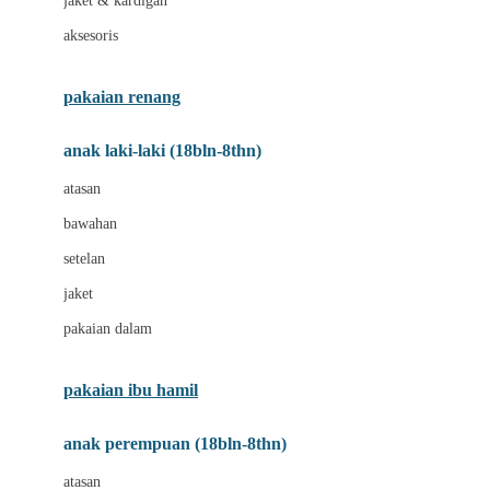
jaket & kardigan
Buds Organics
aksesoris
Bugaboo
pakaian renang
Buggygear
Bumkins
anak laki-laki (18bln-8thn)
C
atasan
bawahan
Cetaphil
setelan
Chicco
jaket
Childlife
pakaian dalam
Clevamama
Cocolatte
pakaian ibu hamil
Cottonseeds
anak perempuan (18bln-8thn)
Cozy N Safe
atasan