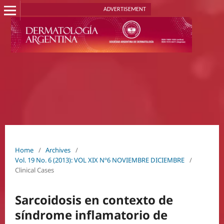
ADVERTISEMENT
Home
/
Archives
/
Vol. 19 No. 6 (2013): VOL XIX Nº6 NOVIEMBRE DICIEMBRE
/
Clinical Cases
Sarcoidosis en contexto de
síndrome inflamatorio de