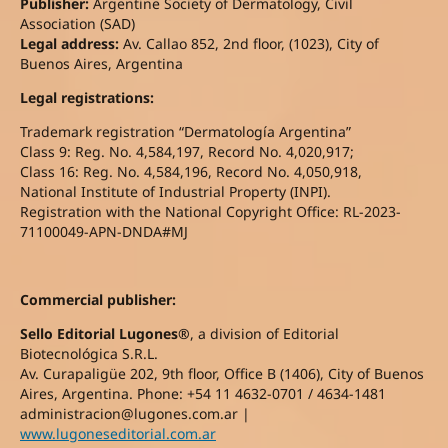
Publisher:
Argentine Society of Dermatology, Civil
Association (SAD)
Legal address:
Av. Callao 852, 2nd floor, (1023), City of
Buenos Aires, Argentina
Legal registrations:
Trademark registration “Dermatología Argentina”
Class 9: Reg. No. 4,584,197, Record No. 4,020,917;
Class 16: Reg. No. 4,584,196, Record No. 4,050,918,
National Institute of Industrial Property (INPI).
Registration with the National Copyright Office: RL-2023-
71100049-APN-DNDA#MJ
Commercial publisher:
Sello Editorial Lugones®
, a division of Editorial
Biotecnológica S.R.L.
Av. Curapaligüe 202, 9th floor, Office B (1406), City of Buenos
Aires, Argentina. Phone: +54 11 4632-0701 / 4634-1481
administracion@lugones.com.ar |
www.lugoneseditorial.com.ar