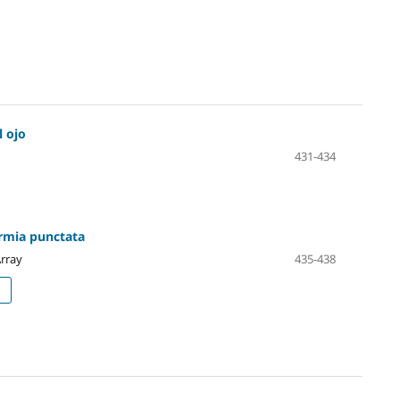
l ojo
431-434
rmia punctata
Array
435-438