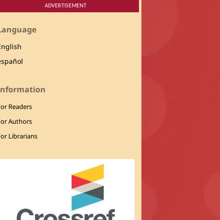
ADVERTISEMENT
Language
English
español
Information
For Readers
For Authors
or Librarians