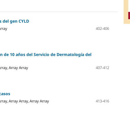
s del gen CYLD
Array
402-406
ón de 10 años del Servicio de Dermatología del
Array, Array Array
407-412
casos
Array, Array Array, Array Array
413-416