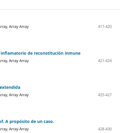
Array, Array Array
417-420
 inflamatorio de reconstitución inmune
Array, Array Array
421-424
 extendida
Array, Array Array
425-427
nof. A propósito de un caso.
Array, Array Array
428-430