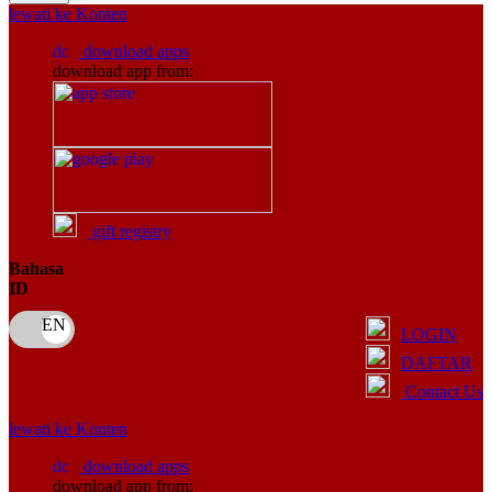
lewati ke Konten
Nuby
download apps
download app from:
Nuna
O
Oh Ma Grain
Okiedog
gift registry
P
Bahasa
Peachy
ID
Phil & Ted's
LOGIN
Philips Avent
DAFTAR
Contact Us
Pigeon
lewati ke Konten
Playgro
download apps
Poled Global
download app from: