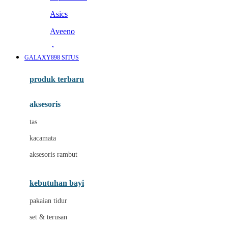
Asics
Aveeno
Awan
GALAXY898 SITUS
Azetabio
produk terbaru
B
aksesoris
Baabaasheepz
tas
Babiators
kacamata
Baby Dove
aksesoris rambut
Baby Jogger
Baby Rovega
kebutuhan bayi
Babybee
pakaian tidur
Banana Boat
set & terusan
Banz