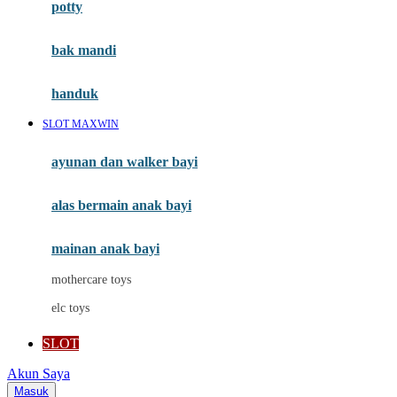
potty
MiDeer
bak mandi
Mimi & Lula
Mini Monkey
handuk
Moby
SLOT MAXWIN
Momami
ayunan dan walker bayi
Mothercare
Mustela
alas bermain anak bayi
My Buddy Tag
mainan anak bayi
My K
mothercare toys
N
elc toys
Naif
SLOT
Nike
Akun Saya
Masuk
Nordic Natural