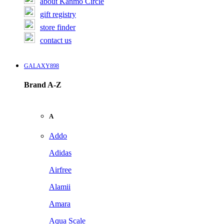
about Kanmo Circle
gift registry
store finder
contact us
GALAXY898
Brand A-Z
A
Addo
Adidas
Airfree
Alamii
Amara
Aqua Scale