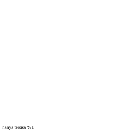
hanya tersisa
%1