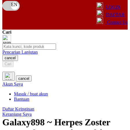
Waterland
LOGIN
DAFTAR
Wellness
Contact Us
X
Cari
Xootz
Y
Pencarian Lanjutan
cancel
Yamatoya
Cari
Z
cancel
Akun Saya
Zaxy
Masuk / buat akun
Zoggs
Bantuan
0-9
Daftar Keinginan
Keranjang Saya
4Moms
Galaxy898 ~ Herpes Zoster
59S