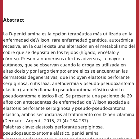
Abstract
La D-penicilamina es la opción terapéutica más utilizada en la
enfermedad deWilson, rara enfermedad genética, autosómica
recesiva, en la cual existe una alteración en el metabolismo del
cobre que se deposita en los tejidos (hígado, encéfalo y
córnea). Presenta numerosos efectos adversos, la mayoría
cutáneos, que se observan cuando la droga es utilizada en
altas dosis y por largo tiempo; entre ellos se encuentran las
dermatosis degenerativas, que incluyen elastosis perforante
serpiginosa, cutis laxa, anetodermia y pseudo-pseudoxantoma
elástico (también llamado pseudoxantoma elástico símil o
pseudoxantoma elástico like). Se presenta una paciente de 29
años con antecedentes de enfermedad de Wilson asociada a
elastosis perforante serpiginosa y pseudo-pseudoxantoma
elástico, ambas secundarias al tratamiento con D-penicilamina
(Dermatol. Argent., 2015, 21 (4): 284-287).
Palabras clave: elastosis perforante serpiginosa,
pseudopseudoxantoma elástico, penicilamina