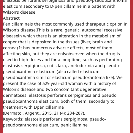
Elastosis perforans serpiginosa and pseudo-pseudoxanthoma
elasticum secondary to D-penicillamine in a patient with
Wilson’s disease
Abstract
Penicillamineis the most commonly used therapeutic option in
Wilson's disease.This is a rare, genetic, autosomal recessive
diseasein which there is an alteration in the metabolism of
copper that is deposited in the tissues (liver, brain and
cornea).It has numerous adverse effects, most of them
affecting skin, but they are onlyobserved when the drug is
used in high doses and for a long time, such as perforating
elastosis serpiginosa, cutis laxa, anetodermia and pseudo-
pseudoxantoma elasticum (also called elasticum
pseudoxantoma simil or elasticum pseudoxantoma like). We
present the case of a29 year-old woman with a history of
Wilson's disease and two concomitant degenerative
dermatoses: elastosis perforans serpiginosa and pseudo
pseudoxanthoma elasticum, both of them, secondary to
treatment with Dpenicillamine
(Dermatol. Argent., 2015, 21 (4): 284-287).
Keywords: elastosis perforans serpiginosa, pseudo-
pseudoxanthoma elasticum, penicillamine