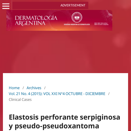
ADVERTISEMENT
Home
/
Archives
/
Vol. 21 No. 4 (2015): VOL XXI Nº4 OCTUBRE - DICIEMBRE
/
Clinical Cases
Elastosis perforante serpiginosa
y pseudo-pseudoxantoma