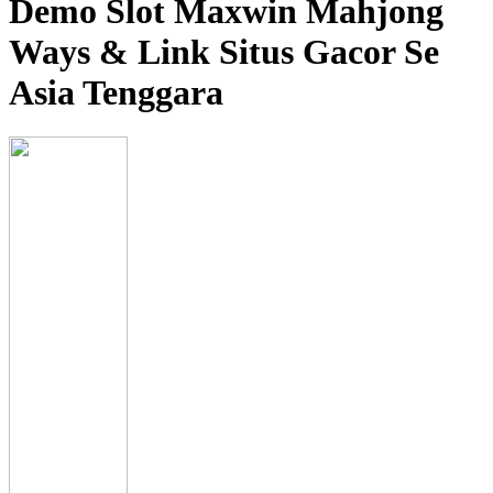
Demo Slot Maxwin Mahjong
Ways & Link Situs Gacor Se
Asia Tenggara