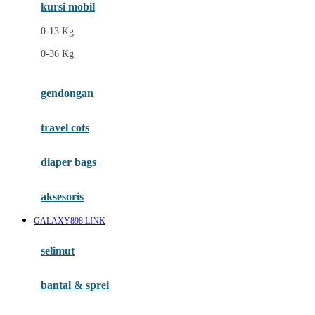
kursi mobil
Ezyroller
0-13 Kg
F
0-36 Kg
Felt So Sweet
gendongan
Fisher Price
Flipper
travel cots
Friends Of Sally
diaper bags
G
aksesoris
Gb
GALAXY898 LINK
Geko
Graco
selimut
Gund
bantal & sprei
H