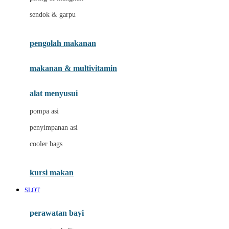
sendok & garpu
J
Jack N Jill
pengolah makanan
Joie
makanan & multivitamin
Joolz
Jujube
alat menyusui
K
pompa asi
penyimpanan asi
Kiddycuts
cooler bags
Kumon
L
kursi makan
Leapfrog
SLOT
Leclerc
perawatan bayi
Lee Vierra