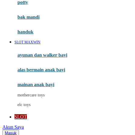
potty
MiDeer
bak mandi
Mimi & Lula
Mini Monkey
handuk
Moby
SLOT MAXWIN
Momami
ayunan dan walker bayi
Mothercare
Mustela
alas bermain anak bayi
My Buddy Tag
mainan anak bayi
My K
mothercare toys
N
elc toys
Naif
SLOT
Nike
Akun Saya
Masuk
Nordic Natural