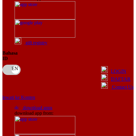
Ponycycle
Puma
Pureats
Q
gift registry
QV Baby
Bahasa
ID
R
LOGIN
Real Shades
DAFTAR
Red Castle
Contact Us
Ribbon Madness
lewati ke Konten
download apps
S
download app from:
Sebamed
Silver Cross