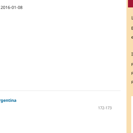
:
2016-01-08
F
rgentina
172-173