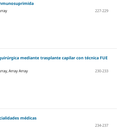
 inmunosuprimida
Array
227-229
quirúrgica mediante trasplante capilar con técnica FUE
Array, Array Array
230-233
ecialidades médicas
234-237