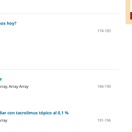
mos hoy?
174-183
s
Array, Array Array
184-190
iar con tacrolimus tópico al 0,1 %
Array
191-196