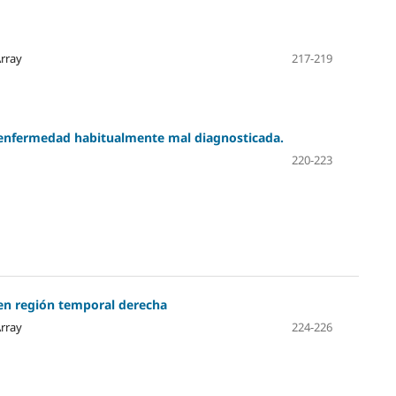
Array
217-219
 enfermedad habitualmente mal diagnosticada.
220-223
 en región temporal derecha
Array
224-226