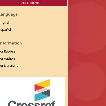
ADVERTISEMENT
Language
English
español
Information
For Readers
For Authors
or Librarians