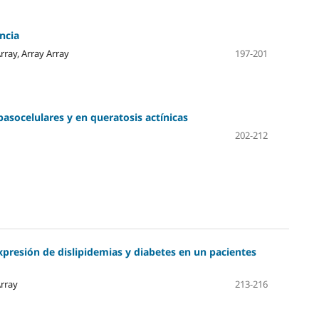
ncia
Array, Array Array
197-201
asocelulares y en queratosis actínicas
202-212
resión de dislipidemias y diabetes en un pacientes
Array
213-216